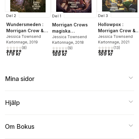
Del 3
Del 2
Del 1
Hollowpox :
Wundersmeden :
Morrigan Crows
Morrigan Crow &
Morrigan Crow &
magiska
wundjurens mörka
Jessica Townsend
den hemliga
Jessica Townsend
förbannelse
Jessica Townsend
Kartonnage
, 2021
Kartonnage
, 2019
Kartonnage
, 2018
gåta
kraften
(
13
)
(
8
)
(
9
)
4,9
utav 5 stjärnor. Tota
4,9
utav 5 stjärnor. Totalt antal röster:
4,8
utav 5 stjärnor. Totalt antal röster:
189 kr
179 kr
189 kr
Mina sidor
Hjälp
Om Bokus