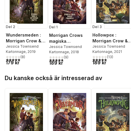
Del 3
Del 2
Del 1
Hollowpox :
Wundersmeden :
Morrigan Crows
Morrigan Crow &
Morrigan Crow &
magiska
wundjurens mörka
Jessica Townsend
den hemliga
Jessica Townsend
förbannelse
Jessica Townsend
Kartonnage
, 2021
Kartonnage
, 2019
Kartonnage
, 2018
gåta
kraften
(
13
)
(
8
)
(
9
)
4,9
utav 5 stjärnor. Tota
4,9
utav 5 stjärnor. Totalt antal röster:
4,8
utav 5 stjärnor. Totalt antal röster:
189 kr
179 kr
189 kr
Hoppa över listan
Du kanske också är intresserad av