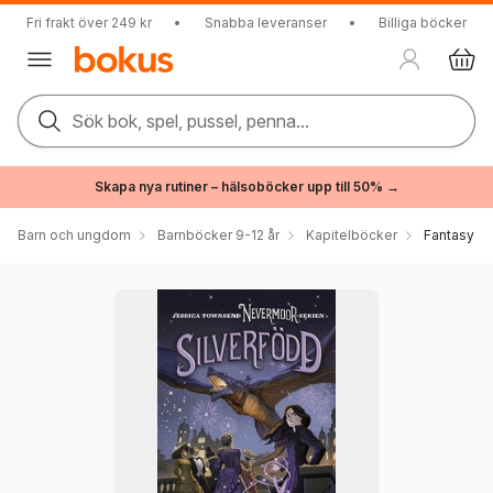
Fri frakt över 249 kr
•
Snabba leveranser
•
Billiga böcker
Sök bok, spel, pussel, penna...
Skapa nya rutiner – hälsoböcker upp till 50% →
Barn och ungdom
Barnböcker 9-12 år
Kapitelböcker
Fantasy