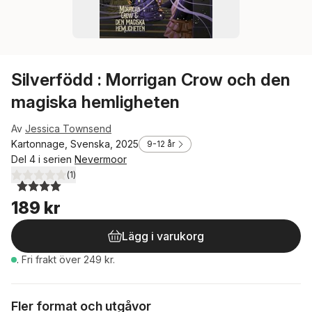
Silverfödd : Morrigan Crow och den
magiska hemligheten
Av
Jessica Townsend
Kartonnage, Svenska, 2025
9-12 år
Del 4 i serien
Nevermoor
(
1
)
4,0
utav 5 stjärnor. Totalt antal röster:
189 kr
Lägg i varukorg
.
Fri frakt över 249 kr.
Fler format och utgåvor