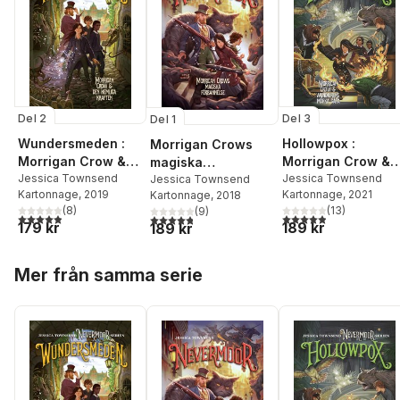
Del 3
Del 2
Del 1
Hollowpox :
Wundersmeden :
Morrigan Crows
Morrigan Crow &
Morrigan Crow &
magiska
wundjurens mörka
Jessica Townsend
den hemliga
Jessica Townsend
förbannelse
Jessica Townsend
Kartonnage
, 2021
Kartonnage
, 2019
Kartonnage
, 2018
gåta
kraften
(
13
)
(
8
)
(
9
)
4,9
utav 5 stjärnor. Tota
4,9
utav 5 stjärnor. Totalt antal röster:
4,8
utav 5 stjärnor. Totalt antal röster:
189 kr
179 kr
189 kr
Hoppa över listan
Mer från samma serie