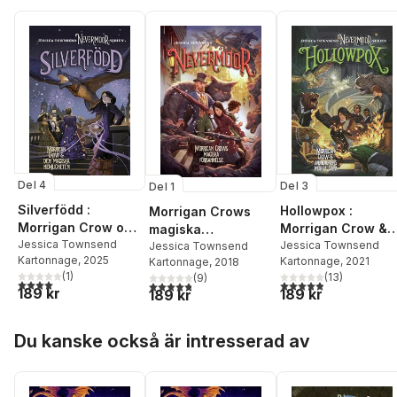
Del 4
Del 3
Del 1
Silverfödd :
Hollowpox :
Morrigan Crows
Morrigan Crow och
Morrigan Crow &
magiska
den magiska
Jessica Townsend
wundjurens mörka
Jessica Townsend
förbannelse
Jessica Townsend
Kartonnage
, 2025
Kartonnage
, 2021
hemligheten
Kartonnage
, 2018
gåta
(
1
)
(
13
)
(
9
)
4,0
utav 5 stjärnor. Totalt antal röster:
4,9
utav 5 stjärnor. Tota
4,8
utav 5 stjärnor. Totalt antal röster:
189 kr
189 kr
189 kr
Hoppa över listan
Du kanske också är intresserad av