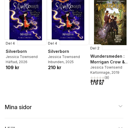
Del 4
Del 4
Del 2
Silverborn
Silverborn
Wundersmeden :
Jessica Townsend
Jessica Townsend
Morrigan Crow &
Häftad
, 2026
Inbunden
, 2025
109 kr
210 kr
den hemliga
Jessica Townsend
Kartonnage
, 2019
kraften
(
8
)
4,9
utav 5 stjärnor. Tota
179 kr
Mina sidor