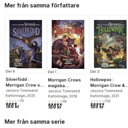
Hoppa över listan
Mer från samma författare
Del 4
Del 3
Del 1
Silverfödd :
Hollowpox :
Morrigan Crows
Morrigan Crow och
Morrigan Crow &
magiska
den magiska
Jessica Townsend
wundjurens mörka
Jessica Townsend
förbannelse
Jessica Townsend
Kartonnage
, 2025
Kartonnage
, 2021
hemligheten
Kartonnage
, 2018
gåta
(
1
)
(
13
)
(
9
)
4,0
utav 5 stjärnor. Totalt antal röster:
4,9
utav 5 stjärnor. Tota
4,8
utav 5 stjärnor. Totalt antal röster:
189 kr
189 kr
189 kr
Hoppa över listan
Mer från samma serie