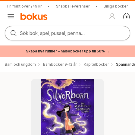
Fri frakt över 249 kr
•
Snabba leveranser
•
Billiga böcker
Sök bok, spel, pussel, penna...
Skapa nya rutiner – hälsoböcker upp till 50% →
Barn och ungdom
Barnböcker 9-12 år
Kapitelböcker
Spännande