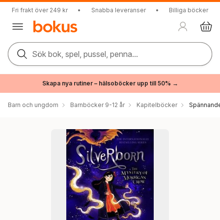
Fri frakt över 249 kr
•
Snabba leveranser
•
Billiga böcker
Sök bok, spel, pussel, penna...
Skapa nya rutiner – hälsoböcker upp till 50% →
Barn och ungdom
Barnböcker 9-12 år
Kapitelböcker
Spännande