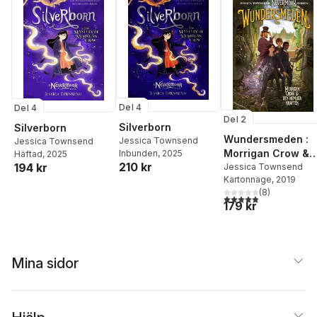
Del 4
Del 4
Del 2
Silverborn
Silverborn
Wundersmeden :
Jessica Townsend
Jessica Townsend
Morrigan Crow &
Inbunden
, 2025
Häftad
, 2025
210 kr
194 kr
den hemliga
Jessica Townsend
Kartonnage
, 2019
kraften
(
8
)
4,9
utav 5 stjärnor. Tota
179 kr
Mina sidor