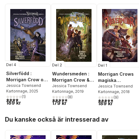
Del 4
Del 2
Del 1
Silverfödd :
Wundersmeden :
Morrigan Crows
Morrigan Crow och
Morrigan Crow &
magiska
den magiska
Jessica Townsend
den hemliga
Jessica Townsend
förbannelse
Jessica Townsend
Kartonnage
, 2025
Kartonnage
, 2019
hemligheten
Kartonnage
, 2018
kraften
(
1
)
(
8
)
(
9
)
4,0
utav 5 stjärnor. Totalt antal röster:
4,9
utav 5 stjärnor. Totalt antal röster:
4,8
utav 5 stjärnor. Tota
189 kr
179 kr
189 kr
Hoppa över listan
Du kanske också är intresserad av