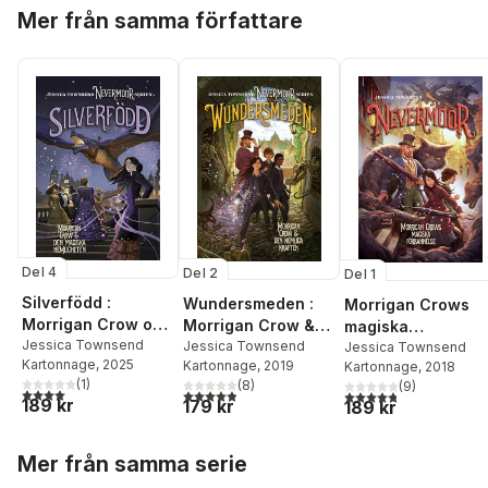
Hoppa över listan
Mer från samma författare
Del 4
Del 2
Del 1
Silverfödd :
Wundersmeden :
Morrigan Crows
Morrigan Crow och
Morrigan Crow &
magiska
den magiska
Jessica Townsend
den hemliga
Jessica Townsend
förbannelse
Jessica Townsend
Kartonnage
, 2025
Kartonnage
, 2019
hemligheten
Kartonnage
, 2018
kraften
(
1
)
(
8
)
(
9
)
4,0
utav 5 stjärnor. Totalt antal röster:
4,9
utav 5 stjärnor. Totalt antal röster:
4,8
utav 5 stjärnor. Tota
189 kr
179 kr
189 kr
Hoppa över listan
Mer från samma serie