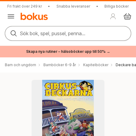
Fri frakt över 249 kr
•
Snabba leveranser
•
Billiga böcker
Sök bok, spel, pussel, penna...
Skapa nya rutiner – hälsoböcker upp till 50% →
Barn och ungdom
Barnböcker 6-9 år
Kapitelböcker
Deckare ba