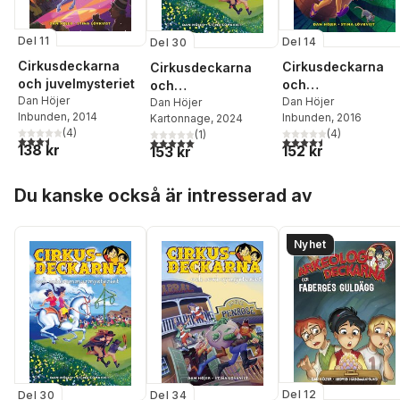
Del 11
Del 14
Del 30
Cirkusdeckarna
Cirkusdeckarna
Cirkusdeckarna
och juvelmysteriet
och
och
Dan Höjer
dynamitmysteriet
Dan Höjer
midsommarmysteri
Dan Höjer
Inbunden
, 2014
Inbunden
, 2016
Kartonnage
, 2024
et
(
4
)
(
4
)
(
1
)
3,5
utav 5 stjärnor. Totalt antal röster:
4,5
utav 5 stjärnor. Tota
5,0
utav 5 stjärnor. Totalt antal röster:
138 kr
152 kr
153 kr
Hoppa över listan
Du kanske också är intresserad av
Nyhet
Del 12
Del 34
Del 30