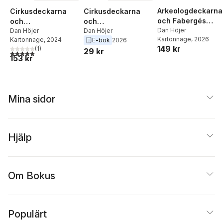
Arkeologdeckarna
Cirkusdeckarna
Cirkusdeckarna
och Fabergés
och
och
guldägg
Dan Höjer
cowboymysteriet
Dan Höjer
midsommarmysteri
Dan Höjer
Kartonnage
, 2026
Kartonnage
, 2024
E-bok
2026
et
149 kr
(
1
)
29 kr
5,0
utav 5 stjärnor. Totalt antal röster:
153 kr
Mina sidor
Hjälp
Om Bokus
Populärt