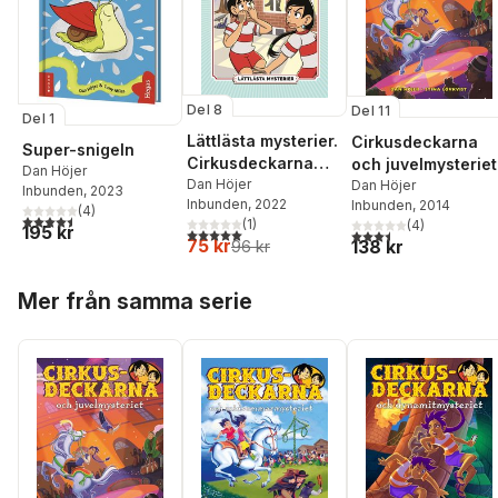
Del 8
Del 11
Del 1
Lättlästa mysterier.
Cirkusdeckarna
Super-snigeln
Cirkusdeckarna
och juvelmysteriet
Dan Höjer
och
Dan Höjer
Dan Höjer
Inbunden
, 2023
Inbunden
, 2022
Inbunden
, 2014
klassrumsmysteriet
(
4
)
4,5
utav 5 stjärnor. Totalt antal röster:
(
1
)
(
4
)
195 kr
5,0
utav 5 stjärnor. Totalt antal röster:
3,5
utav 5 stjärnor. Tota
75 kr
138 kr
96 kr
Hoppa över listan
Mer från samma serie