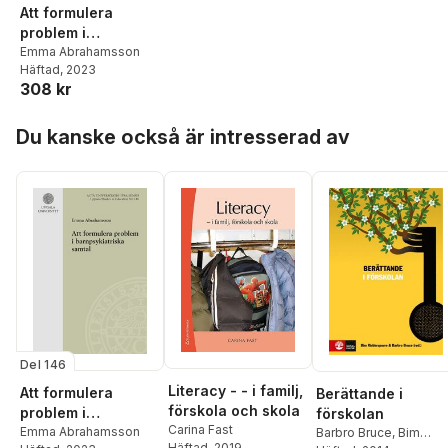
Att formulera
problem i
barnpsykiatriska
Emma Abrahamsson
Häftad
, 2023
samtal
308 kr
Hoppa över listan
Du kanske också är intresserad av
Del 146
Literacy - - i familj,
Att formulera
Berättande i
förskola och skola
problem i
förskolan
Carina Fast
barnpsykiatriska
Emma Abrahamsson
Barbro Bruce
,
Bim
Häftad
, 2019