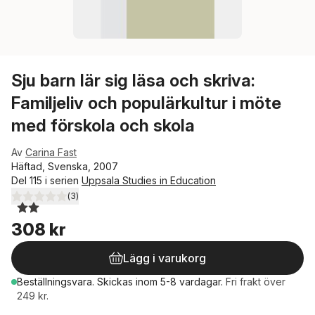
Sju barn lär sig läsa och skriva:
Familjeliv och populärkultur i möte
med förskola och skola
Av
Carina Fast
Häftad, Svenska, 2007
Del 115 i serien
Uppsala Studies in Education
(
3
)
2,0
utav 5 stjärnor. Totalt antal röster:
308 kr
Lägg i varukorg
Beställningsvara.
Skickas
inom 5-8 vardagar
.
Fri frakt över
249 kr.