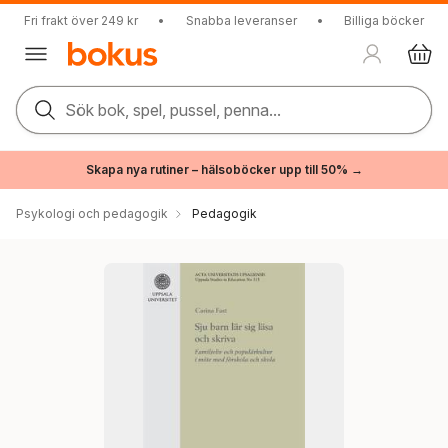
Fri frakt över 249 kr
•
Snabba leveranser
•
Billiga böcker
Sök bok, spel, pussel, penna...
Skapa nya rutiner – hälsoböcker upp till 50% →
Psykologi och pedagogik
Pedagogik