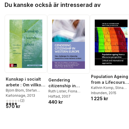
Hoppa över listan
Dellgran
,
Staffan Höjer
,
Heinen
,
Stina
Du kanske också är intresserad av
Stina Johansson
,
Hildur
Johansson
,
Arnlaug
Kalman
,
Rafael
Leira
,
Birte Siim
,
Lindqvist
,
Lars
Constanza Tobio
Oscarsson
,
Marek
Perlinski
,
Peter Solberg
Population Ageing
Kunskap i socialt
Gendering
from a Lifecourse
arbete : Om villkor,
citizenship in
Perspective
Kathrin Komp
,
Stina
processer och
Björn Blom
,
Stefan
Western Europe
Ruth Lister
,
Fiona
Johansson
Inbunden
, 2015
Morén
Kartonnage
,
Lennart Nygren
, 2013
,
användning (2.a
Williams
Häftad
, 2007
,
Anneli
1 225 kr
Sten Anttila
(
2
)
,
Bengt
440 kr
Anttonen
,
Jet
utgåvan)
4,0
utav 5 stjärnor. Totalt antal röster:
570 kr
Börjeson
,
Berth
Bussemaker
,
Ute
Danermark
,
Peter
Gerhard
,
Jacqueline
Dellgran
,
Staffan Höjer
,
Heinen
,
Stina
Stina Johansson
,
Hildur
Johansson
,
Arnlaug
Kalman
,
Rafael
Leira
,
Birte Siim
,