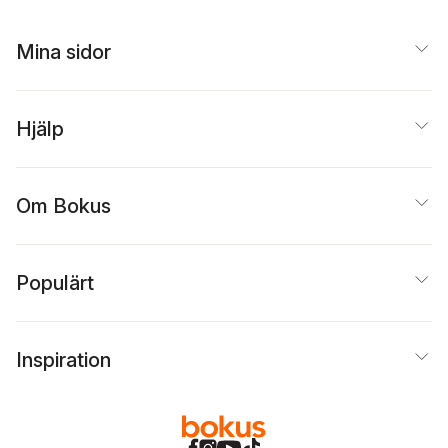
Lindqvist
,
Lars
Constanza Tobio
Oscarsson
,
Marek
Perlinski
,
Peter Solberg
Mina sidor
Hjälp
Om Bokus
Populärt
Inspiration