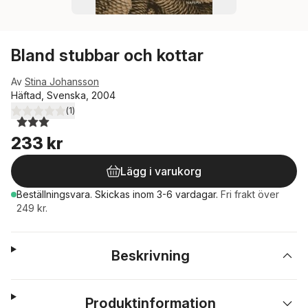
Bland stubbar och kottar
Av
Stina Johansson
Häftad, Svenska, 2004
(
1
)
3,0
utav 5 stjärnor. Totalt antal röster:
233 kr
Lägg i varukorg
Beställningsvara.
Skickas
inom 3-6 vardagar
.
Fri frakt över
249 kr.
Beskrivning
Produktinformation