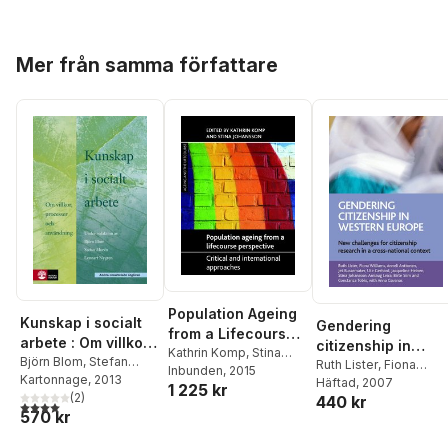
Hoppa över listan
Mer från samma författare
Population Ageing
Kunskap i socialt
Gendering
from a Lifecourse
arbete : Om villkor,
citizenship in
Perspective
Kathrin Komp
,
Stina
processer och
Björn Blom
,
Stefan
Western Europe
Ruth Lister
,
Fiona
Johansson
Inbunden
, 2015
Morén
Kartonnage
,
Lennart Nygren
, 2013
,
användning (2.a
Williams
Häftad
, 2007
,
Anneli
1 225 kr
Sten Anttila
(
2
)
,
Bengt
440 kr
Anttonen
,
Jet
utgåvan)
4,0
utav 5 stjärnor. Totalt antal röster:
570 kr
Börjeson
,
Berth
Bussemaker
,
Ute
Danermark
,
Peter
Gerhard
,
Jacqueline