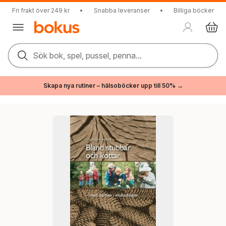
Fri frakt över 249 kr
•
Snabba leveranser
•
Billiga böcker
Sök bok, spel, pussel, penna...
Skapa nya rutiner – hälsoböcker upp till 50% →