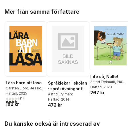
Hoppa över listan
Mer från samma författare
Inte så, Nalle!
Astrid Frylmark
,
Pia
Lära barn att läsa
Språklekar i skolan
Niemi
Häftad
, 2020
Carsten Elbro
,
Jessica
: språkövningar för
267 kr
Eriksson
Häftad
, 2025
,
Inger
elever som har
Astrid Frylmark
Fridolfsson
(
1
)
,
Astrid
Häftad
, 2014
svårigheter med
4,0
utav 5 stjärnor. Totalt antal röster:
182 kr
Frylmark
,
Camilla
472 kr
språk, tal, läsning
Grönvall Fransson
,
och skrivning
Stefan Gustafson
,
Anna
Eva Hallin
,
Christina
Hoppa över listan
Du kanske också är intresserad av
Hellman
,
Birgitta