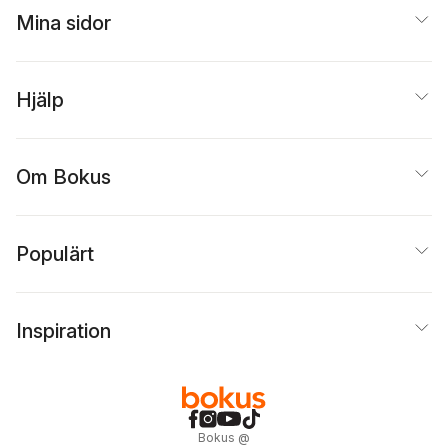
Jacobson
,
Annelie K
Mina sidor
Johansson
,
Ulla-Britt
Persson
,
Ing-Marie
Sandberg
,
Camilla
Nilvius
,
Helén Egerhag
Hjälp
Om Bokus
Populärt
Inspiration
Bokus
@