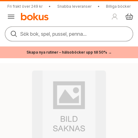
Fri frakt över 249 kr
•
Snabba leveranser
•
Billiga böcker
Sök bok, spel, pussel, penna...
Skapa nya rutiner – hälsoböcker upp till 50% →