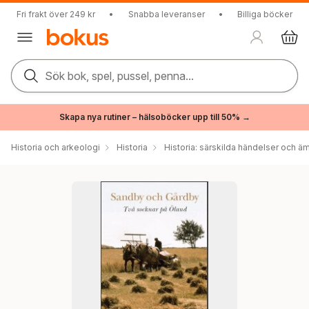
Fri frakt över 249 kr
•
Snabba leveranser
•
Billiga böcker
Sök bok, spel, pussel, penna...
Skapa nya rutiner – hälsoböcker upp till 50% →
Historia och arkeologi
Historia
Historia: särskilda händelser och ä