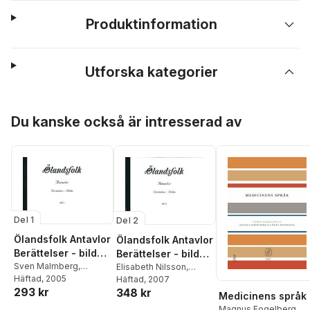
Produktinformation
Utforska kategorier
Hoppa över listan
Du kanske också är intresserad av
Del 1
Del 2
Ölandsfolk Antavlor
Ölandsfolk Antavlor
Berättelser - bilder
Berättelser - bilder
del 1
Sven Malmberg
,
del 2
Elisabeth Nilsson
,
Frances Hillier
Häftad
, 2005
,
Kicki
Victor Ericsson
Häftad
, 2007
,
293 kr
Lundh
,
Elisabeth
348 kr
Reginald Jägerhorn
,
Medicinens språk
Nilsson
,
Folke Nilsson
,
Sven Malmberg
,
Jim
Magnus Fogelberg
,