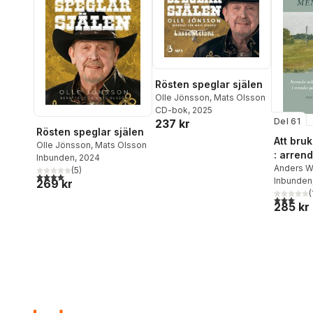
Rösten speglar själen
Olle Jönsson
,
Mats Olsson
CD-bok
, 2025
Del 61
237 kr
Rösten speglar själen
Att bru
Olle Jönsson
,
Mats Olsson
: arren
Inbunden
, 2024
nyttjand
Anders W
(
5
)
4,0
utav 5 stjärnor. Totalt antal röster:
Morell
Inbunden
,
Ma
svenskt
269 kr
Jonas Li
(
medeltid
3,0
utav 5 
285 kr
Olsson
,
G
Henrik S
Dackling
Maja Lag
Jupiter
,
H
Hans And
Göran Sv
Nelson
,
F
Axelsson