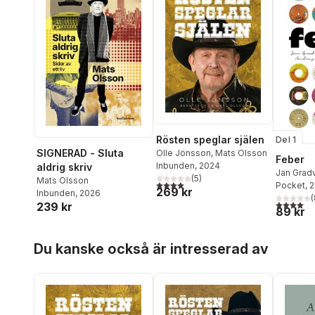
Rösten speglar själen
Del 1
SIGNERAD - Sluta
Olle Jönsson
,
Mats Olsson
Feber
Inbunden
, 2024
aldrig skriv
Jan Gradv
(
5
)
Mats Olsson
4,0
utav 5 stjärnor. Totalt antal röster:
Lokko
Pocket
,
, 
M
269 kr
Inbunden
, 2026
Lennart 
(
4,1
utav 5 
239 kr
89 kr
Hoppa över listan
Du kanske också är intresserad av