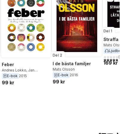
Del 1
Straffa och lå
Mats Olsson
Ljudbok
2014
Del 2
(
5
)
4,8
utav 5 stjärnor
169 kr
I de bästa familjer
Feber
Mats Olsson
Andres Lokko
,
Jan
E-bok
2016
Gradvall
,
Mats Olsson
,
E-bok
2015
Lennart Persson
,
Pietro
99 kr
99 kr
Maglio
,
Terry Ericsson
,
Peter Johansson