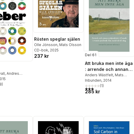
Rösten speglar själen
Olle Jönsson
,
Mats Olsson
CD-bok
, 2025
Del 61
237 kr
Att bruka men inte äga
: arrende och annan
all
,
Andres
nyttjanderätt till mark i
Anders Wästfelt
,
Mats
2015
ats Olsson
,
Morell
Inbunden
,
Mauritz Bäärnhielm
, 2014
,
svenskt jordbruk från
Persson
8
)
Jonas Lindström
(
1
)
,
Mats
stjärnor. Totalt antal röster:
medeltid till idag
3,0
utav 5 stjärnor. Totalt ant
285 kr
Olsson
,
Göran Ulväng
,
Henrik Svensson
,
Martin
Dackling
,
Annika Björklund
,
Maja Lagerqvist
,
Kristofer
Jupiter
,
Harald Svensson
,
Hans Andersson
,
Lars-
Göran Svensson
,
Bert-Owe
Nelson
,
Filip Herlitz
,
Benny