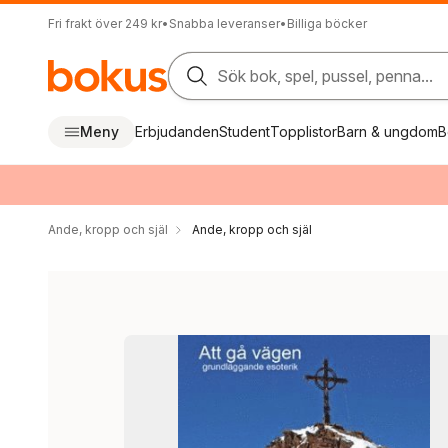
Fri frakt över 249 kr
•
Snabba leveranser
•
Billiga böcker
Sök bok, spel, pussel, penna...
Meny
Erbjudanden
Student
Topplistor
Barn & ungdom
B
Ande, kropp och själ
Ande, kropp och själ