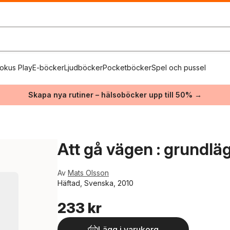
okus Play
E-böcker
Ljudböcker
Pocketböcker
Spel och pussel
Skapa nya rutiner – hälsoböcker upp till 50% →
Att gå vägen : grundlä
Av
Mats Olsson
Häftad, Svenska, 2010
233 kr
Lägg i varukorg