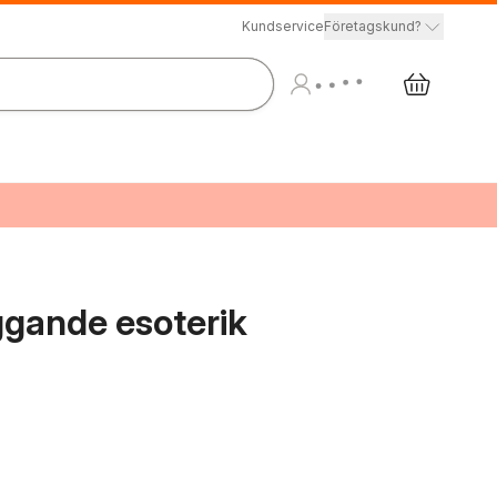
Kundservice
Företagskund?
ggande esoterik