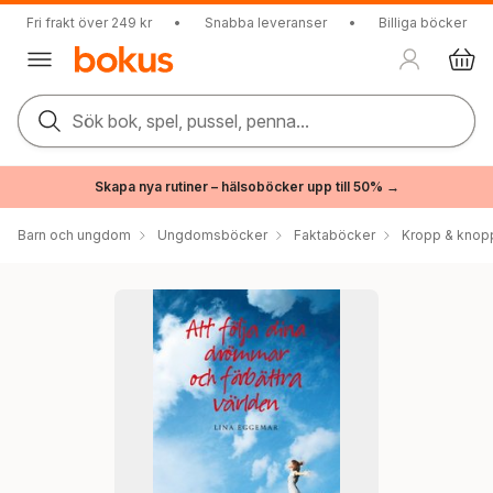
Fri frakt över 249 kr
•
Snabba leveranser
•
Billiga böcker
Sök bok, spel, pussel, penna...
Skapa nya rutiner – hälsoböcker upp till 50% →
Barn och ungdom
Ungdomsböcker
Faktaböcker
Kropp & knop