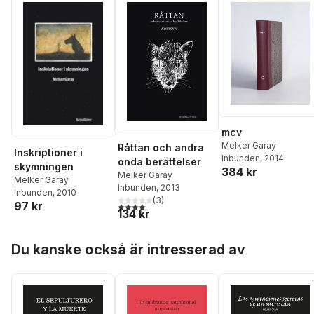
mcv
Melker Garay
Råttan och andra
Inskriptioner i
Inbunden
, 2014
onda berättelser
skymningen
384 kr
Melker Garay
Melker Garay
Inbunden
, 2013
Inbunden
, 2010
(
3
)
97 kr
4,0
utav 5 stjärnor. Totalt antal röster:
134 kr
Hoppa över listan
Du kanske också är intresserad av