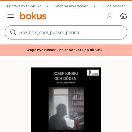
Fri frakt över 249 kr
•
Snabba leveranser
•
Billiga böcker
Sök bok, spel, pussel, penna...
Skapa nya rutiner – hälsoböcker upp till 50% →