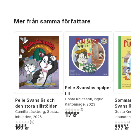
Hoppa över listan
Mer från samma författare
Pelle Svanslös hjälper
till
Gösta Knutsson
,
Ingrid
Pelle Svanslös och
Sommar
Flygare
Kartonnage
, 2023
den stora sillstölden
Svanslö
(
1
)
5,0
utav 5 stjärnor. Totalt antal röster:
Camilla Läckberg
,
Gösta
Samlin
Gösta Kn
117 kr
Knutsson
Inbunden
, 2026
Frensbor
Inbunden
(
3
)
Michael 
(
4,0
utav 5 stjärnor. Totalt antal röster:
4,7
utav 5 
169 kr
277 kr