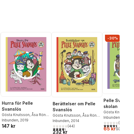
-30%
Pelle Svanslös
Hurra för Pelle
Berättelser om Pelle
skolan
Svanslös
Svanslös
Gösta Knutsson
,
Gösta Knutsson
,
Åsa Rönn
,
Gösta Knutsson
,
Åsa Rönn
,
Michael Rönn
Inbunden
, 2017
Michael Rönn
Inbunden
, 2019
Michael Rönn
Inbunden
, 2014
(
2
)
4,5
utav 5 stjärnor.
147 kr
al röster:
(
44
)
65 kr
4,3
utav 5 stjärnor. Totalt antal röster:
93 kr
232 kr