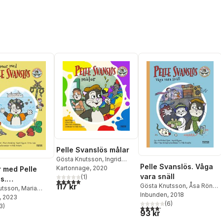
Pelle Svanslös målar
Gösta Knutsson
,
Ingrid
Pelle Svanslös. Våga
Flygare
Kartonnage
, 2020
 med Pelle
vara snäll
(
1
)
s.
5,0
utav 5 stjärnor. Totalt antal röster:
117 kr
Gösta Knutsson
,
Åsa Rönn
,
gsvolym
utsson
,
Maria
Michael Rönn
Inbunden
, 2018
g
, 2023
,
Åsa Rönn
,
(
6
)
Rönn
3
)
4,2
utav 5 stjärnor. Totalt ant
stjärnor. Totalt antal röster:
93 kr