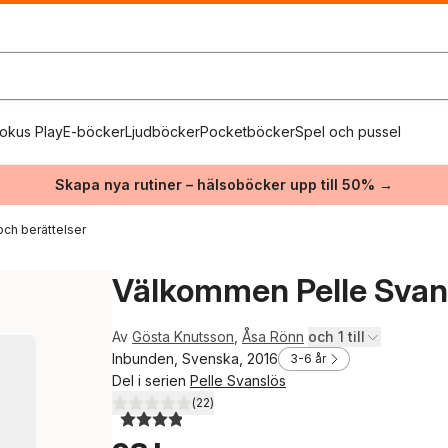
okus Play
E-böcker
Ljudböcker
Pocketböcker
Spel och pussel
Skapa nya rutiner – hälsoböcker upp till 50% →
och berättelser
Välkommen Pelle Svan
Av
Gösta Knutsson
,
Åsa Rönn
och 1 till
Inbunden, Svenska, 2016
3-6 år
Del i serien
Pelle Svanslös
(
22
)
3,9
utav 5 stjärnor. Totalt antal röster: