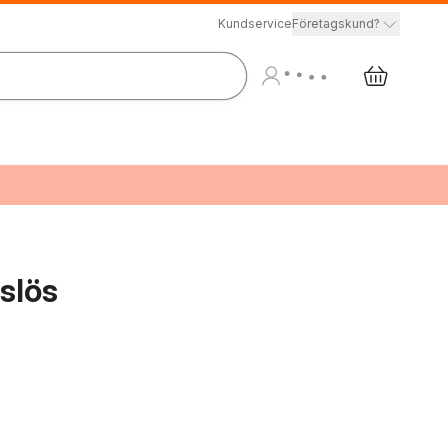
Kundservice
Företagskund?
slös