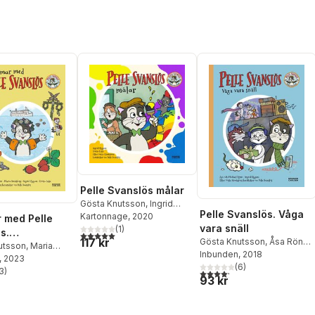
Pelle Svanslös målar
Gösta Knutsson
,
Ingrid
Pelle Svanslös. Våga
Flygare
Kartonnage
, 2020
 med Pelle
vara snäll
(
1
)
s.
5,0
utav 5 stjärnor. Totalt antal röster:
117 kr
Gösta Knutsson
,
Åsa Rönn
,
gsvolym
utsson
,
Maria
Michael Rönn
Inbunden
, 2018
g
, 2023
,
Åsa Rönn
,
(
6
)
Rönn
3
)
4,2
utav 5 stjärnor. Totalt ant
stjärnor. Totalt antal röster:
93 kr