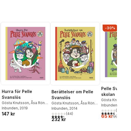
-30%
Pelle Svanslös
Hurra för Pelle
Berättelser om Pelle
skolan
Svanslös
Svanslös
Gösta Knutsson
,
Gösta Knutsson
,
Åsa Rönn
,
Gösta Knutsson
,
Åsa Rönn
,
Michael Rönn
Inbunden
, 2017
Michael Rönn
Inbunden
, 2019
Michael Rönn
Inbunden
, 2014
(
2
)
4,5
utav 5 stjärnor.
147 kr
al röster:
(
44
)
65 kr
4,3
utav 5 stjärnor. Totalt antal röster:
93 kr
232 kr