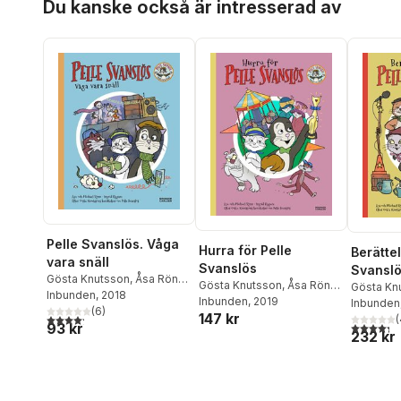
Du kanske också är intresserad av
Pelle Svanslös. Våga
Hurra för Pelle
Berätte
vara snäll
Svanslös
Svansl
Gösta Knutsson
,
Åsa Rönn
,
Gösta Knutsson
,
Åsa Rönn
,
Gösta Kn
Michael Rönn
Inbunden
, 2018
Michael Rönn
Inbunden
, 2019
Michael 
Inbunden
(
6
)
147 kr
4,2
utav 5 stjärnor. Totalt antal röster:
(
4,3
utav 5 
93 kr
232 kr