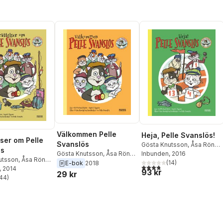
Välkommen Pelle
Heja, Pelle Svanslös!
lser om Pelle
Svanslös
Gösta Knutsson
,
Åsa Rönn
,
ös
Michael Rönn
Inbunden
, 2016
Gösta Knutsson
,
Åsa Rönn
,
utsson
,
Åsa Rönn
,
(
14
)
Michael Rönn
E-bok
2018
3,8
utav 5 stjärnor. Totalt ant
Rönn
, 2014
93 kr
29 kr
44
)
stjärnor. Totalt antal röster: