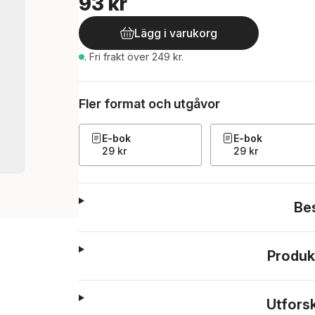
93 kr
Lägg i varukorg
.
Fri frakt över 249 kr.
Fler format och utgåvor
E-bok
E-bok
29 kr
29 kr
Be
Produk
Utfors