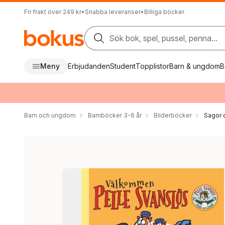
Fri frakt över 249 kr
•
Snabba leveranser
•
Billiga böcker
Sök bok, spel, pussel, penna...
Meny
Erbjudanden
Student
Topplistor
Barn & ungdom
B
Barn och ungdom
Barnböcker 3-6 år
Bilderböcker
Sagor 