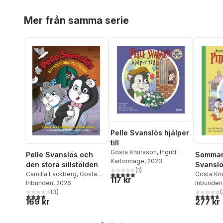
Hoppa över listan
Mer från samma serie
Pelle Svanslös hjälper
till
Gösta Knutsson
,
Ingrid
Pelle Svanslös och
Sommar
Flygare
Kartonnage
, 2023
den stora sillstölden
Svanslö
(
1
)
5,0
utav 5 stjärnor. Totalt antal röster:
Camilla Läckberg
,
Gösta
Samlin
Gösta Kn
117 kr
Knutsson
Inbunden
, 2026
Frensbor
Inbunden
(
3
)
Michael 
(
4,0
utav 5 stjärnor. Totalt antal röster:
4,7
utav 5 
169 kr
277 kr
Hoppa över listan