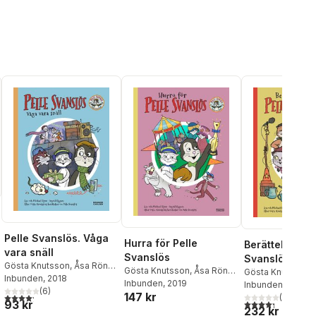
Pelle Svanslös. Våga
Hurra för Pelle
Berättelser om
vara snäll
Svanslös
Svanslös
al röster:
Gösta Knutsson
,
Åsa Rönn
,
Gösta Knutsson
,
Åsa Rönn
,
Gösta Knutsson
,
Michael Rönn
Inbunden
, 2018
Michael Rönn
Inbunden
, 2019
Michael Rönn
Inbunden
, 2014
(
6
)
147 kr
4,2
utav 5 stjärnor. Totalt antal röster:
(
44
)
4,3
utav 5 stjärnor
93 kr
232 kr