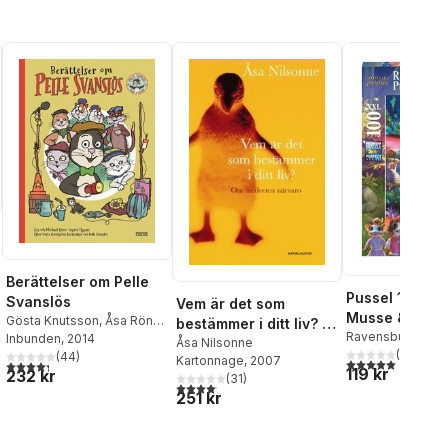
Berättelser om Pelle
Pussel 100 bit
Svanslös
Vem är det som
Musse & Heliu
al röster:
Gösta Knutsson
,
Åsa Rönn
,
bestämmer i ditt liv? :
Magiska
Ravensburger
Michael Rönn
Inbunden
, 2014
om medveten närvaro
Åsa Nilsonne
(
1
)
(
44
)
Svampolystin
Kartonnage
, 2007
5,0
utav 5 stjärnor.
4,3
utav 5 stjärnor. Totalt antal röster:
119 kr
232 kr
(
31
)
4,1
utav 5 stjärnor. Totalt antal röster:
251 kr