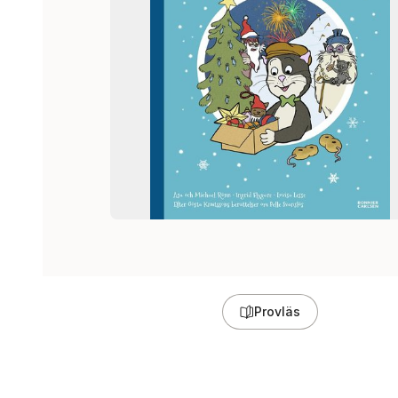
Provläs