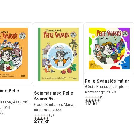
Pelle Svanslös målar
Gösta Knutsson
,
Ingrid
en Pelle
Flygare
Kartonnage
, 2020
Sommar med Pelle
ös
(
1
)
Svanslös.
5,0
utav 5 stjärnor. Totalt ant
utsson
,
Åsa Rönn
,
117 kr
Samlingsvolym
Gösta Knutsson
,
Maria
Rönn
, 2016
Frensborg
Inbunden
, 2023
,
Åsa Rönn
,
22
)
stjärnor. Totalt antal röster:
Michael Rönn
(
3
)
4,7
utav 5 stjärnor. Totalt antal röster:
277 kr