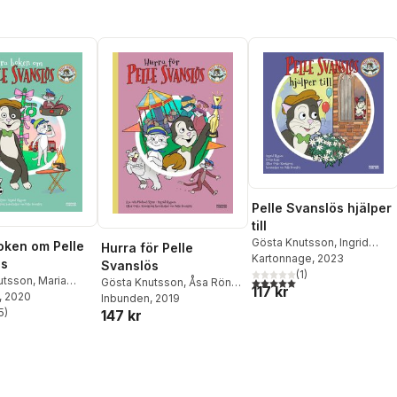
Pelle Svanslös hjälper
till
Gösta Knutsson
,
Ingrid
oken om Pelle
Hurra för Pelle
Flygare
Kartonnage
, 2023
ös
Svanslös
(
1
)
5,0
utav 5 stjärnor. Totalt ant
utsson
,
Maria
Gösta Knutsson
,
Åsa Rönn
,
117 kr
g
, 2020
,
Åsa Rönn
,
Michael Rönn
Inbunden
, 2019
Rönn
5
)
147 kr
stjärnor. Totalt antal röster: