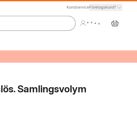
Kundservice
Företagskund?
slös. Samlingsvolym