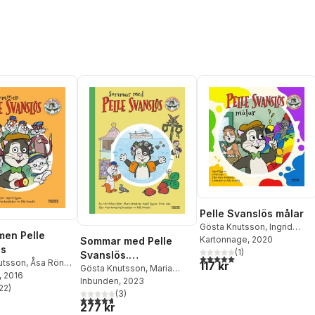
Pelle Svanslös målar
Gösta Knutsson
,
Ingrid
en Pelle
Flygare
Kartonnage
, 2020
Sommar med Pelle
ös
(
1
)
Svanslös.
5,0
utav 5 stjärnor. Totalt ant
utsson
,
Åsa Rönn
,
117 kr
Samlingsvolym
Gösta Knutsson
,
Maria
Rönn
, 2016
Frensborg
Inbunden
, 2023
,
Åsa Rönn
,
22
)
stjärnor. Totalt antal röster:
Michael Rönn
(
3
)
4,7
utav 5 stjärnor. Totalt antal röster:
277 kr