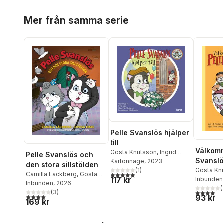
Hoppa över listan
Mer från samma serie
Pelle Svanslös hjälper
till
Välkomm
Gösta Knutsson
,
Ingrid
Pelle Svanslös och
Svansl
Flygare
Kartonnage
, 2023
den stora sillstölden
Gösta Kn
(
1
)
5,0
utav 5 stjärnor. Totalt antal röster:
Camilla Läckberg
,
Gösta
117 kr
Michael 
Inbunden
Knutsson
Inbunden
, 2026
(
3,9
utav 5 
(
3
)
4,0
utav 5 stjärnor. Totalt antal röster:
93 kr
169 kr
Hoppa över listan