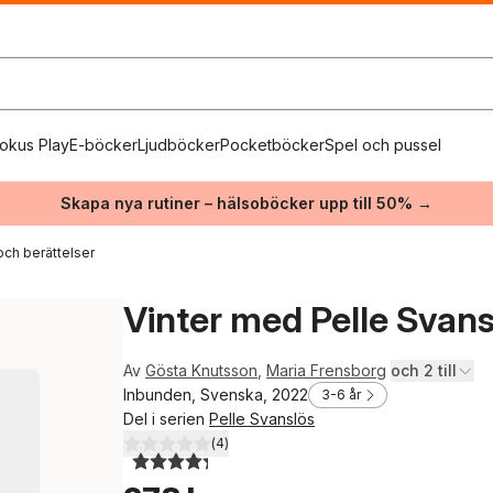
okus Play
E-böcker
Ljudböcker
Pocketböcker
Spel och pussel
Skapa nya rutiner – hälsoböcker upp till 50% →
och berättelser
Vinter med Pelle Svan
Av
Gösta Knutsson
,
Maria Frensborg
och 2 till
Inbunden, Svenska, 2022
3-6 år
Del i serien
Pelle Svanslös
(
4
)
4,3
utav 5 stjärnor. Totalt antal röster: