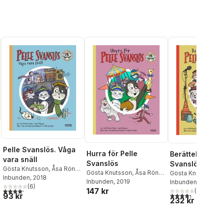
Pelle Svanslös. Våga
Hurra för Pelle
Berättelser om
vara snäll
Svanslös
Svanslös
al röster:
Gösta Knutsson
,
Åsa Rönn
,
Gösta Knutsson
,
Åsa Rönn
,
Gösta Knutsson
,
Michael Rönn
Inbunden
, 2018
Michael Rönn
Inbunden
, 2019
Michael Rönn
Inbunden
, 2014
(
6
)
147 kr
4,2
utav 5 stjärnor. Totalt antal röster:
(
44
)
4,3
utav 5 stjärnor
93 kr
232 kr