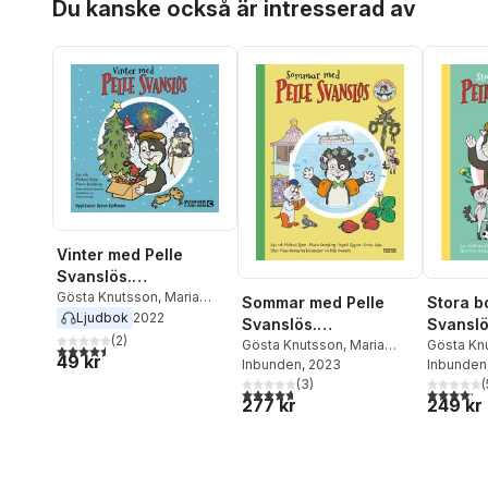
Du kanske också är intresserad av
Vinter med Pelle
Svanslös.
Samlingsvolym
Gösta Knutsson
,
Maria
Sommar med Pelle
Stora b
Frensborg
,
Åsa Rönn
,
Ljudbok
2022
Svanslös.
Svansl
Michael Rönn
(
2
)
Samlingsvolym
Gösta Knutsson
,
Maria
Gösta Kn
4,5
utav 5 stjärnor. Totalt antal röster:
49 kr
Frensborg
Inbunden
, 2023
,
Åsa Rönn
,
Frensbor
Inbunden
Michael Rönn
(
3
)
Michael 
(
4,7
utav 5 stjärnor. Totalt antal röster:
4,2
utav 5 
277 kr
249 kr