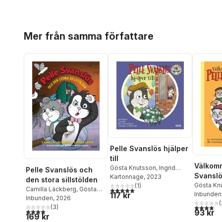
Hoppa över listan
Mer från samma författare
Pelle Svanslös hjälper
till
Välkomm
Gösta Knutsson
,
Ingrid
Pelle Svanslös och
Svansl
Flygare
Kartonnage
, 2023
den stora sillstölden
Gösta Kn
(
1
)
5,0
utav 5 stjärnor. Totalt antal röster:
Camilla Läckberg
,
Gösta
117 kr
Michael 
Inbunden
Knutsson
Inbunden
, 2026
(
3,9
utav 5 
(
3
)
4,0
utav 5 stjärnor. Totalt antal röster:
93 kr
169 kr