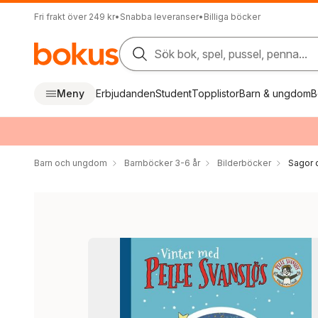
Fri frakt över 249 kr
•
Snabba leveranser
•
Billiga böcker
Sök bok, spel, pussel, penna...
Meny
Erbjudanden
Student
Topplistor
Barn & ungdom
B
Barn och ungdom
Barnböcker 3-6 år
Bilderböcker
Sagor 