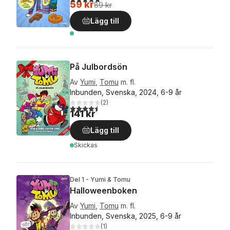
59 kr
89 kr
Lägg till
På Julbordsön
Av
Yumi
,
Tomu
m. fl.
Inbunden, Svenska, 2024, 6-9 år
(
2
)
4,5
utav 5 stjärnor. Totalt antal röster:
141 kr
Lägg till
Skickas
Del 1 - Yumi & Tomu
Halloweenboken
Av
Yumi
,
Tomu
m. fl.
Inbunden, Svenska, 2025, 6-9 år
(
1
)