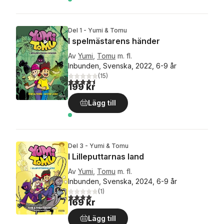
Del 1 - Yumi & Tomu
I spelmästarens händer
Av
Yumi
,
Tomu
m. fl.
Inbunden, Svenska, 2022, 6-9 år
(
15
)
4,5
utav 5 stjärnor. Totalt antal röster:
199 kr
Lägg till
Del 3 - Yumi & Tomu
I Lilleputtarnas land
Av
Yumi
,
Tomu
m. fl.
Inbunden, Svenska, 2024, 6-9 år
(
1
)
4,0
utav 5 stjärnor. Totalt antal röster:
169 kr
Lägg till