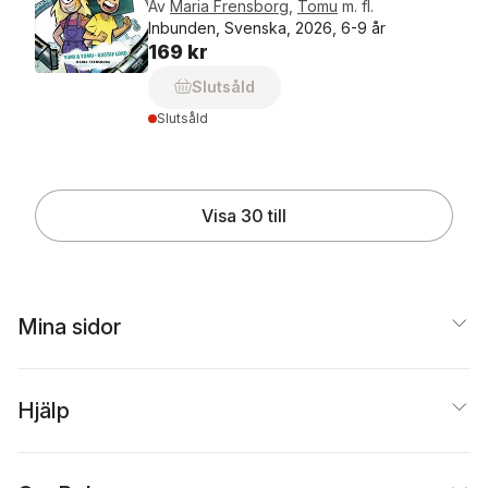
Av
Maria Frensborg
,
Tomu
m. fl.
Inbunden, Svenska, 2026, 6-9 år
169 kr
Slutsåld
Slutsåld
Visa 30 till
Mina sidor
Hjälp