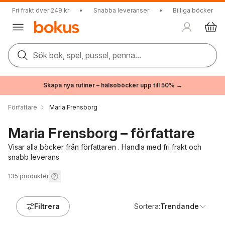
Fri frakt över 249 kr
•
Snabba leveranser
•
Billiga böcker
Sök bok, spel, pussel, penna...
Skapa nya rutiner – hälsoböcker upp till 50% →
Författare
Maria Frensborg
Maria Frensborg – författare
Visar alla böcker från författaren . Handla med fri frakt och
snabb leverans.
135
produkter
Filtrera
Sortera:
Trendande