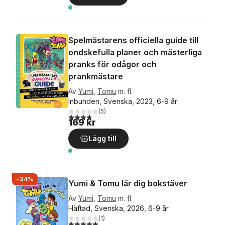
Spelmästarens officiella guide till
ondskefulla planer och mästerliga
pranks för odågor och
prankmästare
Av
Yumi
,
Tomu
m. fl.
Inbunden, Svenska, 2023, 6-9 år
(
5
)
3,8
utav 5 stjärnor. Totalt antal röster:
169 kr
Lägg till
-34%
Yumi & Tomu lär dig bokstäver
Av
Yumi
,
Tomu
m. fl.
Häftad, Svenska, 2026, 6-9 år
(
1
)
5,0
utav 5 stjärnor. Totalt antal röster: