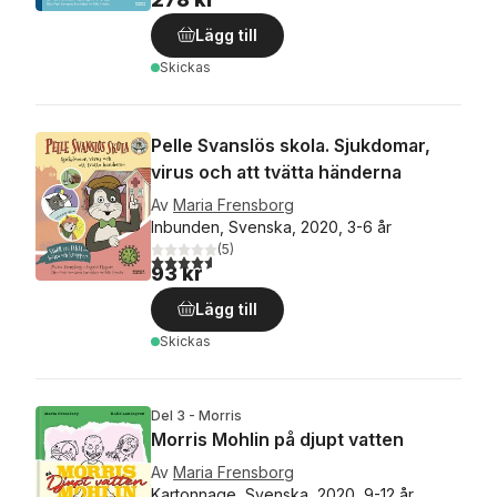
Lägg till
Skickas
Pelle Svanslös skola. Sjukdomar,
virus och att tvätta händerna
Av
Maria Frensborg
Inbunden, Svenska, 2020, 3-6 år
(
5
)
4,6
utav 5 stjärnor. Totalt antal röster:
93 kr
Lägg till
Skickas
Del 3 - Morris
Morris Mohlin på djupt vatten
Av
Maria Frensborg
Kartonnage, Svenska, 2020, 9-12 år