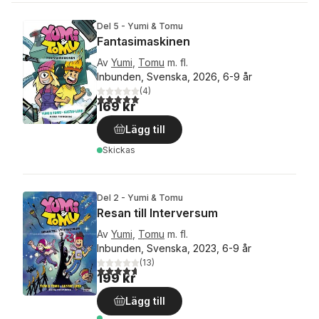
Del 5 - Yumi & Tomu
Fantasimaskinen
Av
Yumi
,
Tomu
m. fl.
Inbunden, Svenska, 2026, 6-9 år
(
4
)
5,0
utav 5 stjärnor. Totalt antal röster:
169 kr
Lägg till
Skickas
Del 2 - Yumi & Tomu
Resan till Interversum
Av
Yumi
,
Tomu
m. fl.
Inbunden, Svenska, 2023, 6-9 år
(
13
)
4,7
utav 5 stjärnor. Totalt antal röster:
199 kr
Lägg till