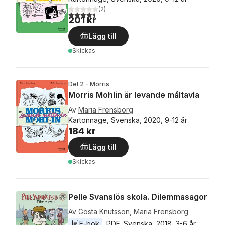
(
2
)
4,5
utav 5 stjärnor. Totalt antal röster:
201 kr
Lägg till
Skickas
Del 2 - Morris
Morris Mohlin är levande måltavla
Av
Maria Frensborg
Kartonnage, Svenska, 2020, 9-12 år
184 kr
Lägg till
Skickas
Pelle Svanslös skola. Dilemmasagor
Av
Gösta Knutsson
,
Maria Frensborg
E-bok
PDF
, 
Svenska
, 
2018
, 
3-6 år