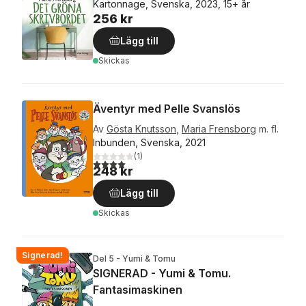
Kartonnage, Svenska, 2023, 15+ år
256 kr
Lägg till
Skickas
Äventyr med Pelle Svanslös
Av
Gösta Knutsson
,
Maria Frensborg
m. fl.
Inbunden, Svenska, 2021
(
1
)
4,0
utav 5 stjärnor. Totalt antal röster:
248 kr
Lägg till
Skickas
Signerad!
Del 5 - Yumi & Tomu
SIGNERAD - Yumi & Tomu.
Fantasimaskinen