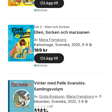
Lägg till
Skickas
Del 2 - Ellen och Sorken
Ellen, Sorken och marsianen
Av
Maria Frensborg
Kartonnage, Svenska, 2026, 6-9 år
169 kr
Lägg till
Skickas
Vinter med Pelle Svanslös.
Samlingsvolym
Av
Gösta Knutsson
,
Maria Frensborg
m. fl.
Inbunden, Svenska, 2022, 3-6 år
(
4
)
4,3
utav 5 stjärnor. Totalt antal röster:
278 kr