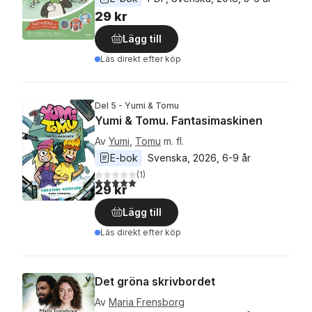
29 kr
Lägg till
Läs direkt efter köp
Del 5 - Yumi & Tomu
Yumi & Tomu. Fantasimaskinen
Av
Yumi
,
Tomu
m. fl.
E-bok
Svenska
, 
2026
, 
6-9 år
(
1
)
5,0
utav 5 stjärnor. Totalt antal röster:
29 kr
Lägg till
Läs direkt efter köp
Det gröna skrivbordet
Av
Maria Frensborg