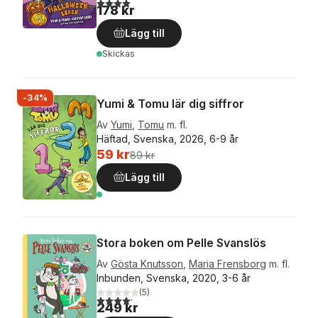
4,0
utav 5 stjärnor. Totalt antal röster:
178 kr
Lägg till
Skickas
-34%
Yumi & Tomu lär dig siffror
Av
Yumi
,
Tomu
m. fl.
Häftad, Svenska, 2026, 6-9 år
59 kr
89 kr
Lägg till
Stora boken om Pelle Svanslös
Av
Gösta Knutsson
,
Maria Frensborg
m. fl.
Inbunden, Svenska, 2020, 3-6 år
(
5
)
4,2
utav 5 stjärnor. Totalt antal röster:
249 kr