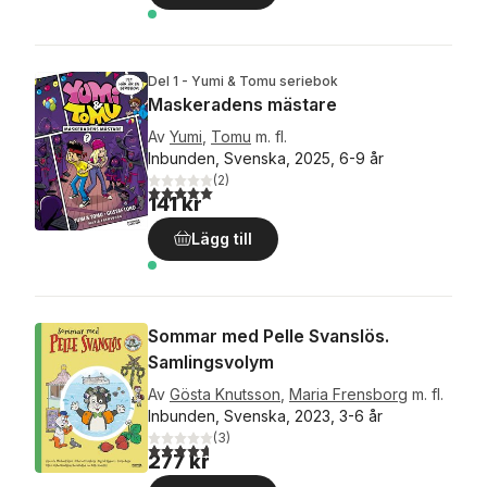
Del 1 - Yumi & Tomu seriebok
Maskeradens mästare
Av
Yumi
,
Tomu
m. fl.
Inbunden, Svenska, 2025, 6-9 år
(
2
)
5,0
utav 5 stjärnor. Totalt antal röster:
141 kr
Lägg till
Sommar med Pelle Svanslös.
Samlingsvolym
Av
Gösta Knutsson
,
Maria Frensborg
m. fl.
Inbunden, Svenska, 2023, 3-6 år
(
3
)
4,7
utav 5 stjärnor. Totalt antal röster:
277 kr