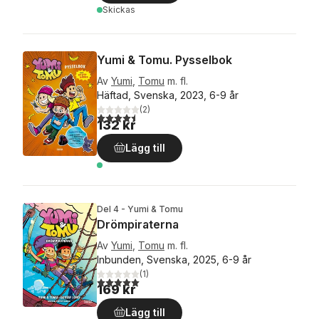
Skickas
Yumi & Tomu. Pysselbok
Av
Yumi
,
Tomu
m. fl.
Häftad, Svenska, 2023, 6-9 år
(
2
)
4,5
utav 5 stjärnor. Totalt antal röster:
132 kr
Lägg till
Del 4 - Yumi & Tomu
Drömpiraterna
Av
Yumi
,
Tomu
m. fl.
Inbunden, Svenska, 2025, 6-9 år
(
1
)
5,0
utav 5 stjärnor. Totalt antal röster:
169 kr
Lägg till