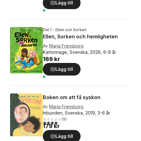
Lägg till
Del 1 - Ellen och Sorken
Ellen, Sorken och hemligheten
Av
Maria Frensborg
Kartonnage, Svenska, 2026, 6-9 år
169 kr
Lägg till
Boken om att få syskon
Av
Maria Frensborg
Inbunden, Svenska, 2019, 3-6 år
(
9
)
4,0
utav 5 stjärnor. Totalt antal röster:
179 kr
Lägg till