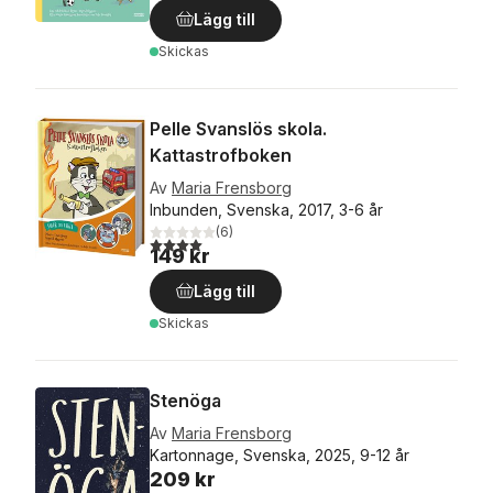
Lägg till
Skickas
Pelle Svanslös skola.
Kattastrofboken
Av
Maria Frensborg
Inbunden, Svenska, 2017, 3-6 år
(
6
)
4,0
utav 5 stjärnor. Totalt antal röster:
149 kr
Lägg till
Skickas
Stenöga
Av
Maria Frensborg
Kartonnage, Svenska, 2025, 9-12 år
209 kr