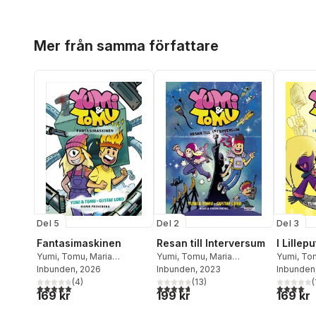
Hoppa över listan
Mer från samma författare
Del 5
Del 2
Del 3
Fantasimaskinen
Resan till Interversum
I Lillep
Yumi
,
Tomu
,
Maria
Yumi
,
Tomu
,
Maria
Yumi
,
To
Frensborg
Inbunden
, 2026
Frensborg
Inbunden
, 2023
Frensbor
Inbunden
(
4
)
(
13
)
(
5,0
utav 5 stjärnor. Totalt antal röster:
4,7
utav 5 stjärnor. Totalt antal röster:
4,0
utav 5 
169 kr
199 kr
169 kr