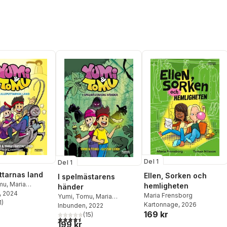
Del 1
Del 1
uttarnas land
Ellen, Sorken och
I spelmästarens
mu
,
Maria
hemligheten
händer
g
, 2024
Maria Frensborg
Yumi
,
Tomu
,
Maria
1
)
Kartonnage
, 2026
Frensborg
Inbunden
, 2022
stjärnor. Totalt antal röster:
169 kr
(
15
)
4,5
utav 5 stjärnor. Totalt antal röster:
199 kr