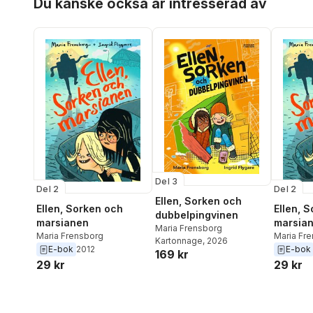
Du kanske också är intresserad av
Del 3
Del 2
Del 2
Ellen, Sorken och
Ellen, Sorken och
Ellen, 
dubbelpingvinen
marsianen
marsia
Maria Frensborg
Maria Frensborg
Maria Fr
Kartonnage
, 2026
E-bok
2012
E-bok
169 kr
29 kr
29 kr