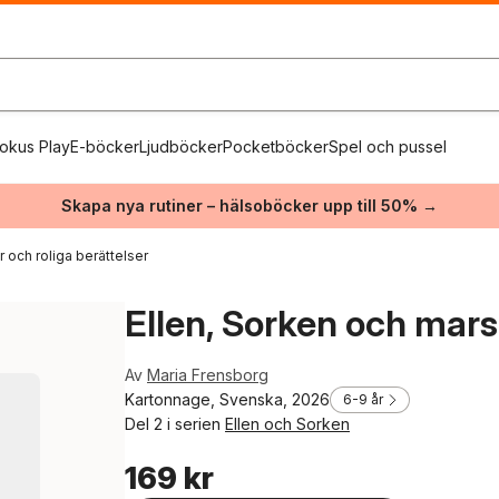
okus Play
E-böcker
Ljudböcker
Pocketböcker
Spel och pussel
Skapa nya rutiner – hälsoböcker upp till 50% →
 och roliga berättelser
Ellen, Sorken och mar
Av
Maria Frensborg
Kartonnage, Svenska, 2026
6-9 år
Del 2 i serien
Ellen och Sorken
169 kr