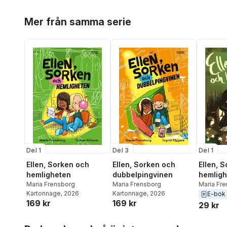
Hoppa över listan
Mer från samma serie
Del 1
Del 3
Del 1
Ellen, Sorken och
Ellen, Sorken och
Ellen, 
hemligheten
dubbelpingvinen
hemligh
Maria Frensborg
Maria Frensborg
Maria Fr
Kartonnage
, 2026
Kartonnage
, 2026
E-bok
169 kr
169 kr
29 kr
Hoppa över listan