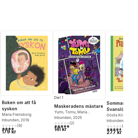
Del 1
Boken om att få
Sommar med P
Maskeradens mästare
syskon
Svanslös.
Yumi
,
Tomu
,
Maria
Maria Frensborg
Samlingsvoly
Gösta Knutsson
,
Frensborg
Inbunden
, 2025
Inbunden
, 2019
Frensborg
Inbunden
, 2023
,
Åsa R
(
2
)
5,0
utav 5 stjärnor. Totalt antal röster:
(
9
)
Michael Rönn
(
3
)
4,0
utav 5 stjärnor. Totalt antal röster:
141 kr
4,7
utav 5 stjärnor
179 kr
277 kr