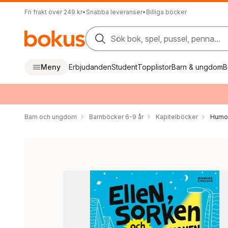
Fri frakt över 249 kr
•
Snabba leveranser
•
Billiga böcker
Sök bok, spel, pussel, penna...
Meny
Erbjudanden
Student
Topplistor
Barn & ungdom
B
Barn och ungdom
Barnböcker 6-9 år
Kapitelböcker
Humor