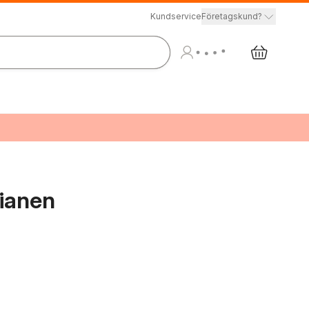
Kundservice
Företagskund?
sianen