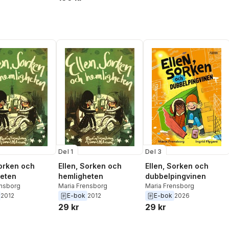
Del 1
Del 3
Sorken och
Ellen, Sorken och
Ellen, Sorken och
eten
hemligheten
dubbelpingvinen
ensborg
Maria Frensborg
Maria Frensborg
2012
E-bok
2012
E-bok
2026
29 kr
29 kr