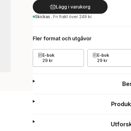
Lägg i varukorg
Skickas
.
Fri frakt över 249 kr.
Fler format och utgåvor
E-bok
E-bok
29 kr
29 kr
Be
Produk
Utfors