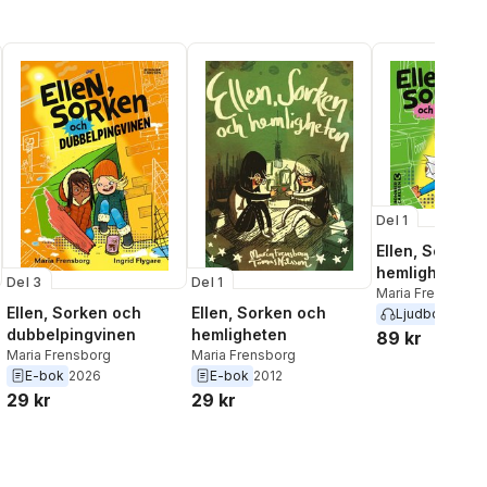
Del 1
Ellen, Sorken
hemligheten
Del 3
Del 1
Maria Frensborg
Ellen, Sorken och
Ellen, Sorken och
Ljudbok
2026
dubbelpingvinen
hemligheten
89 kr
Maria Frensborg
Maria Frensborg
E-bok
2026
E-bok
2012
29 kr
29 kr