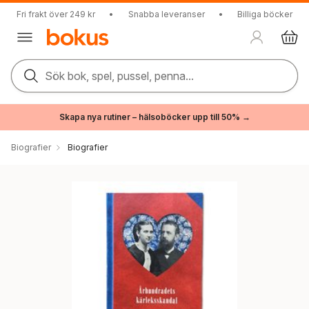
Fri frakt över 249 kr
•
Snabba leveranser
•
Billiga böcker
Sök bok, spel, pussel, penna...
Skapa nya rutiner – hälsoböcker upp till 50% →
Biografier
Biografier