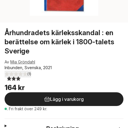
Århundradets kärleksskandal : en
berättelse om kärlek i 1800-talets
Sverige
Av
Mia Gröndahl
Inbunden, Svenska, 2021
(
1
)
3,0
utav 5 stjärnor. Totalt antal röster:
164 kr
Lägg i varukorg
.
Fri frakt över 249 kr.