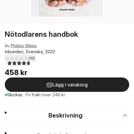
Nötodlarens handbok
Av
Philipp Weiss
Inbunden, Svenska, 2022
(
10
)
4,7
utav 5 stjärnor. Totalt antal röster:
458 kr
Lägg i varukorg
Skickas
.
Fri frakt över 249 kr.
Beskrivning