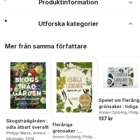
Produktinformation
Utforska kategorier
Hoppa över listan
Mer från samma författare
Spelet om Flerårig
grönsaker : tidiga,
tuffa, tokgoda
Annevi Sjöberg
,
Philip
137 kr
Weiss
,
Martin
Skogsträdgården :
Gustafsson
Fleråriga
odla ätbart överallt
grönsaker :
Philipp Weiss
,
Annevi
upptäck, odla, njut
Annevi Sjöberg
,
Philipp
Sjöberg
Inbunden
, 2018