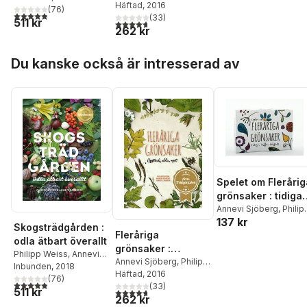
Weiss
Häftad
,
, 2016
Daniel Larsson
(
76
)
4,9
utav 5 stjärnor. Totalt antal röster:
(
33
)
511 kr
4,7
utav 5 stjärnor. Totalt antal röster:
262 kr
Hoppa över listan
Du kanske också är intresserad av
Spelet om Flerårig
grönsaker : tidiga,
tuffa, tokgoda
Annevi Sjöberg
,
Philip
137 kr
Weiss
,
Martin
Skogsträdgården :
Gustafsson
Fleråriga
odla ätbart överallt
grönsaker :
Philipp Weiss
,
Annevi
upptäck, odla, njut
Annevi Sjöberg
,
Philipp
Sjöberg
Inbunden
, 2018
Weiss
Häftad
,
, 2016
Daniel Larsson
(
76
)
4,9
utav 5 stjärnor. Totalt antal röster:
(
33
)
511 kr
4,7
utav 5 stjärnor. Totalt antal röster:
262 kr