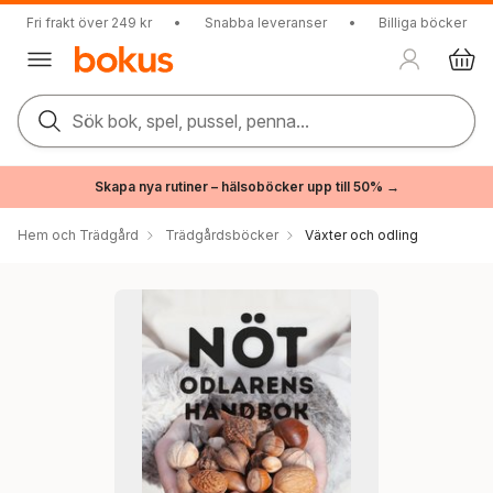
Fri frakt över 249 kr
•
Snabba leveranser
•
Billiga böcker
Sök bok, spel, pussel, penna...
Skapa nya rutiner – hälsoböcker upp till 50% →
Hem och Trädgård
Trädgårdsböcker
Växter och odling