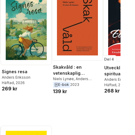
Del 4
Skakvåld : en
Utveckla din
Signes resa
vetenskaplig
spiritualitet. E
Anders Eriksson
kontrovers med
Niels Lynøe
,
Anders
Anders Eriksson
,
al röster:
Häftad
, 2026
Eriksson
E-bok
2023
Brandberg
Häftad
, 2026
,
Emma
ödesdigra sociala och
269 kr
268 kr
Felicia Wingfors
,
139 kr
rättsliga
Bragée
,
Helena
konsekvenser
Gabrielsson
,
Mon
Andersson
,
Linda
Sofia Singemo
,
Y
Frank Månsson