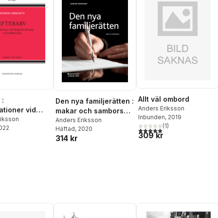
Allt väl ombord
 :
Den nya familjerätten :
Anders Eriksson
ationer vid
makar och sambors
Inbunden
, 2019
fördelning av
riksson
egendomsförhållande
Anders Eriksson
(
1
)
2022
Häftad
, 2020
enskap
n, bodelning och arv
5,0
utav 5 stjärnor. Totalt ant
309 kr
314 kr