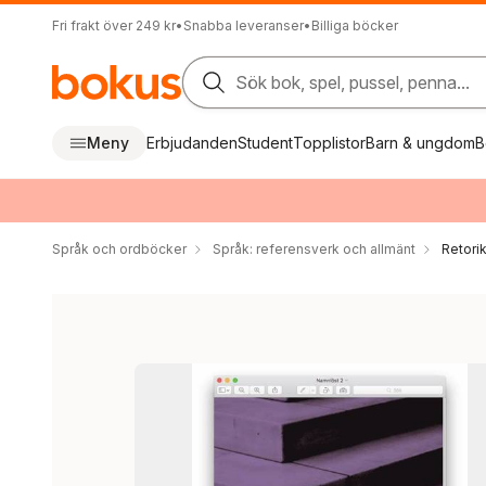
Fri frakt över 249 kr
•
Snabba leveranser
•
Billiga böcker
Sök bok, spel, pussel, penna...
Meny
Erbjudanden
Student
Topplistor
Barn & ungdom
B
Språk och ordböcker
Språk: referensverk och allmänt
Retori