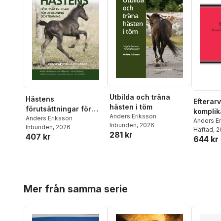
Utbilda och träna
Hästens
Efterarv
hästen i töm
förutsättningar för
komplik
Anders Eriksson
utbildning och träning
Anders Eriksson
slutlig 
Anders E
Inbunden
, 2026
Inbunden
, 2026
: kunskap för
Häftad
, 
kvarlåt
281 kr
407 kr
hästvänner
644 kr
Hoppa över listan
Mer från samma serie