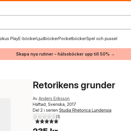
okus Play
E-böcker
Ljudböcker
Pocketböcker
Spel och pussel
Skapa nya rutiner – hälsoböcker upp till 50% →
k
Retorikens grunder
Av
Anders Eriksson
Häftad, Svenska, 2017
Del 2 i serien
Studia Rhetorica Lundensia
(
1
)
5,0
utav 5 stjärnor. Totalt antal röster: