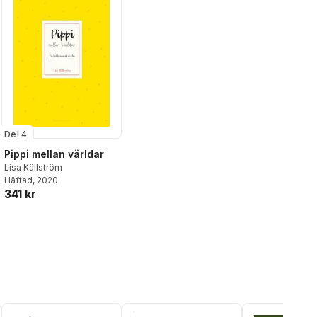
Del 4
Pippi mellan världar
Lisa Källström
Häftad
, 2020
341 kr
al röster: