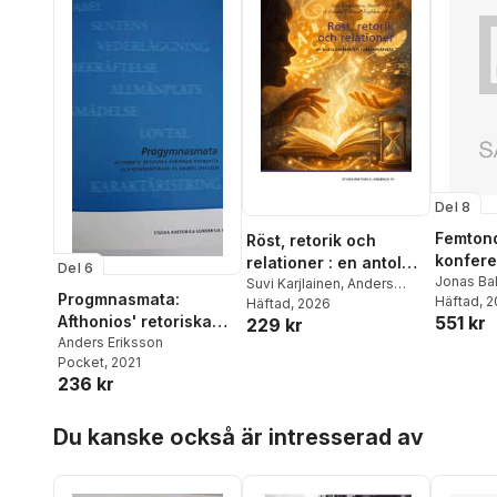
Del 8
Femtond
Röst, retorik och
konfere
relationer : en antologi
Del 6
med did
Jonas Ba
från en forskarnätverk
Suvi Karjlainen
,
Anders
Progmnasmata:
Ylva Lin
Häftad
, 
inriktni
Sigrell
Häftad
,
, 2026
Annika Wiklund-
Afthonios' retoriska
551 kr
Ann-Chris
229 kr
Engblom
,
Nina Dahl-
Christina
övningar översatta
Anders Eriksson
Tallgren
,
Jenny Iwarsson
,
Gustav B
Pocket
, 2021
Tina Kindeberg
,
Lisa
och kommenterade av
236 kr
Collberg
Källström
,
Christina
Anders Eriksson
Sofia Da
Matthiesen
,
Ann-Christine
Hoppa över listan
Varga
,
Yv
Ohlsson
,
Kristin Solli
Du kanske också är intresserad av
Olle Nor
Schøien
,
Anna-Lena
Björn Ki
Østern
,
Magdalena
Maija No
Snickars