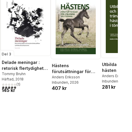
Del 3
Delade meningar :
Utbilda och tr
Hästens
retorisk flertydighet
hästen i töm
förutsättningar för
och den pluralistiska
Tommy Bruhn
Anders Eriksson
utbildning och träning
Anders Eriksson
Häftad
, 2018
publiken i politiska
Inbunden
, 2026
Inbunden
, 2026
: kunskap för
(
1
)
förnyelseprocesser
281 kr
5,0
utav 5 stjärnor. Totalt antal röster:
407 kr
hästvänner
145 kr