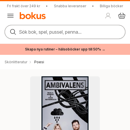
Fri frakt över 249 kr
•
Snabba leveranser
•
Billiga böcker
Sök bok, spel, pussel, penna...
Skapa nya rutiner – hälsoböcker upp till 50% →
Skönlitteratur
Poesi