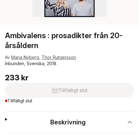
Ambivalens : prosadikter från 20-
årsåldern
Av
Marja Nyberg
,
Thor Rutgersson
Inbunden, Svenska, 2018
233 kr
Tillfälligt slut
Tillfälligt slut
Beskrivning