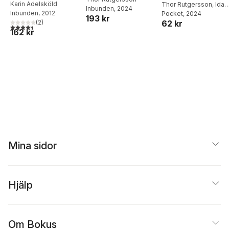
Karin Adelsköld
osynliga arbetet -
Thor Rutgersson
,
Ida
Inbunden
, 2024
Inbunden
, 2012
Östensson
Pocket
, 2024
hemma och på
193 kr
(
2
)
62 kr
jobbet
4,5
utav 5 stjärnor. Totalt antal röster:
162 kr
Mina sidor
Hjälp
Om Bokus