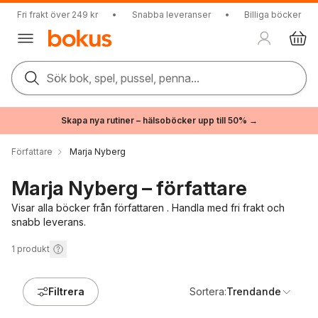
Fri frakt över 249 kr
•
Snabba leveranser
•
Billiga böcker
Sök bok, spel, pussel, penna...
Skapa nya rutiner – hälsoböcker upp till 50% →
Författare
Marja Nyberg
Marja Nyberg – författare
Visar alla böcker från författaren . Handla med fri frakt och
snabb leverans.
1
produkt
Filtrera
Sortera:
Trendande