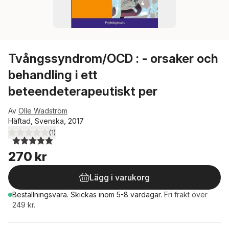
Tvångssyndrom/OCD : - orsaker och
behandling i ett
beteendeterapeutiskt per
Av
Olle Wadström
Häftad, Svenska, 2017
(
1
)
5,0
utav 5 stjärnor. Totalt antal röster:
270 kr
Lägg i varukorg
Beställningsvara.
Skickas
inom 5-8 vardagar
.
Fri frakt över
249 kr.