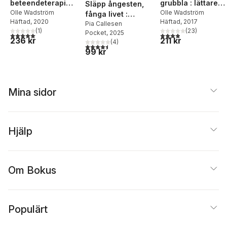
beteendeterapi
grubbla : lättare
Släpp ångesten,
och lite till : 49 års
Olle Wadström
gjort med kognitiv
Olle Wadström
fånga livet :
Häftad
, 2020
Häftad
, 2017
erfarenheter som
beteendeterapi
övervinn oro och
Pia Callesen
(
1
)
(
23
)
beteendeterapeut
Pocket
, 2025
ängslan med
5,0
utav 5 stjärnor. Totalt antal röster:
3,9
utav 5 stjärnor. Tota
236 kr
211 kr
(
4
)
metakognitiv terapi
4,5
utav 5 stjärnor. Totalt antal röster:
99 kr
Mina sidor
Hjälp
Om Bokus
Populärt