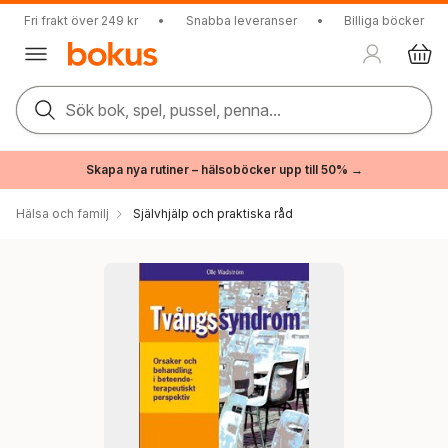
Fri frakt över 249 kr
•
Snabba leveranser
•
Billiga böcker
Sök bok, spel, pussel, penna...
Skapa nya rutiner – hälsoböcker upp till 50% →
Hälsa och familj
Självhjälp och praktiska råd