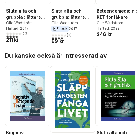
Sluta älta och
Sluta älta och
Beteendemedicin :
grubbla : lättare
grubbla: lättare
KBT för läkare
gjort med kognitiv
Olle Wadström
gjort med kognitiv
Olle Wadström
Olle Wadström
Häftad
, 2017
Häftad
, 2022
E-bok
2017
beteendeterapi
beteendeterapi
246 kr
(
23
)
(
8
)
3,9
utav 5 stjärnor. Totalt antal röster:
3,9
utav 5 stjärnor. Totalt antal röster:
211 kr
99 kr
Hoppa över listan
Du kanske också är intresserad av
Kognitiv
Sluta älta och