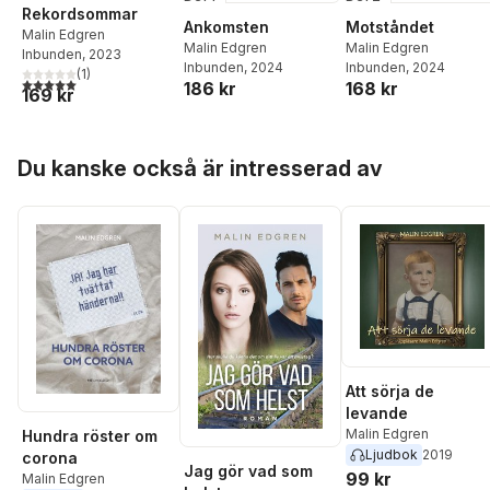
Rekordsommar
Ankomsten
Motståndet
Malin Edgren
Malin Edgren
Malin Edgren
Inbunden
, 2023
Inbunden
, 2024
Inbunden
, 2024
(
1
)
5,0
utav 5 stjärnor. Totalt antal röster:
186 kr
168 kr
169 kr
Hoppa över listan
Du kanske också är intresserad av
Att sörja de
levande
Malin Edgren
Hundra röster om
Ljudbok
2019
corona
Jag gör vad som
99 kr
Malin Edgren