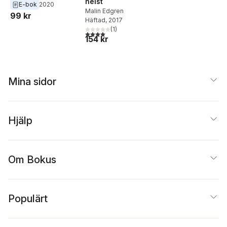
helst
E-bok
2020
Malin Edgren
99 kr
Häftad
, 2017
(
1
)
4,0
utav 5 stjärnor. Totalt antal röster:
154 kr
Mina sidor
Hjälp
Om Bokus
Populärt