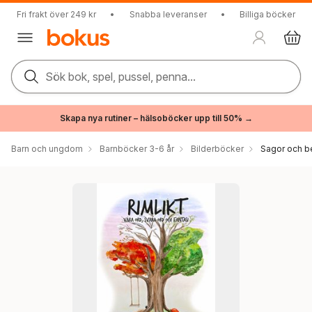
Fri frakt över 249 kr
•
Snabba leveranser
•
Billiga böcker
Sök bok, spel, pussel, penna...
Skapa nya rutiner – hälsoböcker upp till 50% →
Barn och ungdom
Barnböcker 3-6 år
Bilderböcker
Sagor och be