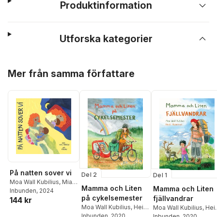
Produktinformation
Utforska kategorier
Hoppa över listan
Mer från samma författare
På natten sover vi
Del 2
Del 1
Moa Wall Kubilius
,
Mia
Mamma och Liten
Mamma och Liten
Fernau
Inbunden
, 2024
på cykelsemester
fjällvandrar
144 kr
Moa Wall Kubilius
,
Heidi
Moa Wall Kubilius
,
Hei
Kosenius
Inbunden
, 2020
Kosenius
Inbunden
, 2020