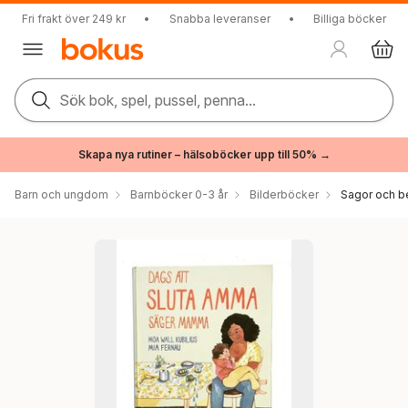
Fri frakt över 249 kr
•
Snabba leveranser
•
Billiga böcker
Sök bok, spel, pussel, penna...
Skapa nya rutiner – hälsoböcker upp till 50% →
Barn och ungdom
Barnböcker 0-3 år
Bilderböcker
Sagor och be