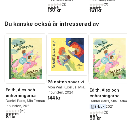
(
3
)
(
7
)
4,0
utav 5 stjärnor. Totalt antal röster:
4,0
utav 5 stjärnor. Tota
150 kr
161 kr
Hoppa över listan
Du kanske också är intresserad av
På natten sover vi
Moa Wall Kubilius
,
Mia
Edith, Alex och
Edith, Alex och
Fernau
Inbunden
, 2024
enhörningarna
enhörningarna
144 kr
Daniel Paris
,
Mia Fernau
Daniel Paris
,
Mia Fern
Inbunden
, 2021
E-bok
2021
(
21
)
(
3
)
4,5
utav 5 stjärnor. Totalt antal röster:
2,7
utav 5 stjärnor. Tota
81 kr
59 kr