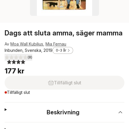
Dags att sluta amma, säger mamma
Av
Moa Wall Kubilius
,
Mia Fernau
Inbunden, Svenska, 2019
0-3 år
(
8
)
4,0
utav 5 stjärnor. Totalt antal röster:
177 kr
Tillfälligt slut
Tillfälligt slut
Beskrivning