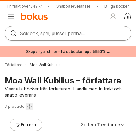
Fri frakt över 249 kr
•
Snabba leveranser
•
Billiga böcker
Sök bok, spel, pussel, penna...
Skapa nya rutiner – hälsoböcker upp till 50% →
Författare
Moa Wall Kubilius
Moa Wall Kubilius – författare
Visar alla böcker från författaren . Handla med fri frakt och
snabb leverans.
7
produkter
Filtrera
Sortera:
Trendande