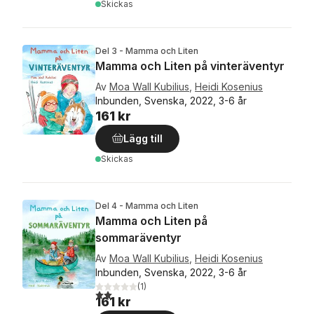
Skickas
Del 3 - Mamma och Liten
Mamma och Liten på vinteräventyr
Av
Moa Wall Kubilius
,
Heidi Kosenius
Inbunden, Svenska, 2022, 3-6 år
161 kr
Lägg till
Skickas
Del 4 - Mamma och Liten
Mamma och Liten på
sommaräventyr
Av
Moa Wall Kubilius
,
Heidi Kosenius
Inbunden, Svenska, 2022, 3-6 år
(
1
)
2,0
utav 5 stjärnor. Totalt antal röster:
161 kr