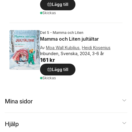
Lägg till
Skickas
Del 5 - Mamma och Liten
Mamma och Liten jultältar
Av
Moa Wall Kubilius
,
Heidi Kosenius
Inbunden, Svenska, 2024, 3-6 år
161 kr
Lägg till
Skickas
Mina sidor
Hjälp