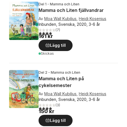
Del 1 - Mamma och Liten
Mamma och Liten fjällvandrar
Av
Moa Wall Kubilius
,
Heidi Kosenius
Inbunden, Svenska, 2020, 3-6 år
(
7
)
4,0
utav 5 stjärnor. Totalt antal röster:
161 kr
Lägg till
Skickas
Del 2 - Mamma och Liten
Mamma och Liten på
cykelsemester
Av
Moa Wall Kubilius
,
Heidi Kosenius
Inbunden, Svenska, 2020, 3-6 år
(
3
)
4,0
utav 5 stjärnor. Totalt antal röster:
150 kr
Lägg till