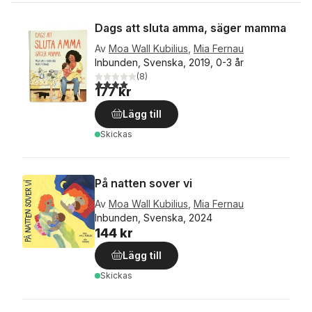
Dags att sluta amma, säger mamma
Av
Moa Wall Kubilius
,
Mia Fernau
Inbunden, Svenska, 2019, 0-3 år
(
8
)
4,0
utav 5 stjärnor. Totalt antal röster:
177 kr
Lägg till
Skickas
På natten sover vi
Av
Moa Wall Kubilius
,
Mia Fernau
Inbunden, Svenska, 2024
144 kr
Lägg till
Skickas