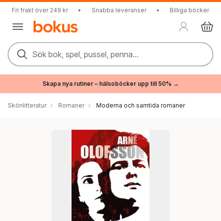
Fri frakt över 249 kr
•
Snabba leveranser
•
Billiga böcker
Sök bok, spel, pussel, penna...
Skapa nya rutiner – hälsoböcker upp till 50% →
Skönlitteratur
Romaner
Moderna och samtida romaner