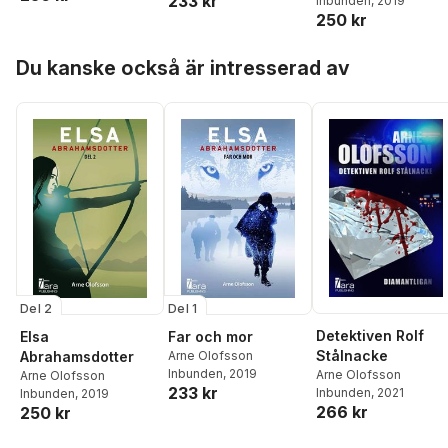
233 kr
Inbunden
, 2019
250 kr
Hoppa över listan
Du kanske också är intresserad av
Del 2
Del 1
Detektiven Rolf
Elsa
Far och mor
Stålnacke
Abrahamsdotter
Arne Olofsson
Inbunden
, 2019
Arne Olofsson
Arne Olofsson
233 kr
Inbunden
, 2021
Inbunden
, 2019
266 kr
250 kr