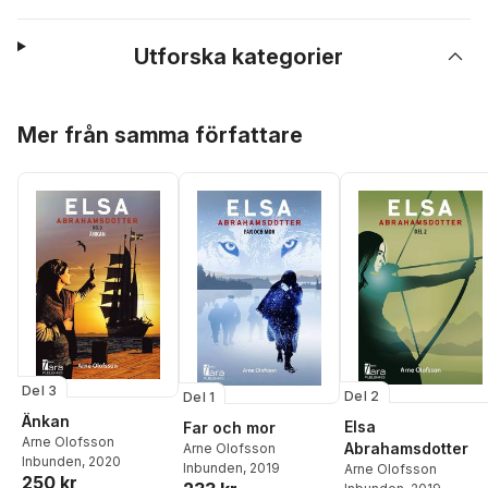
Utforska kategorier
Hoppa över listan
Mer från samma författare
Del 3
Del 2
Del 1
Änkan
Elsa
Far och mor
Arne Olofsson
Abrahamsdotter
Arne Olofsson
Inbunden
, 2020
Inbunden
, 2019
Arne Olofsson
250 kr