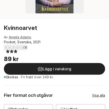
Kvinnoarvet
Av
Amelia Adamo
Pocket, Svenska, 2021
(
3
)
3,0
utav 5 stjärnor. Totalt antal röster:
89 kr
Lägg i varukorg
Skickas
.
Fri frakt över 249 kr.
Fler format och utgåvor
Visa alla