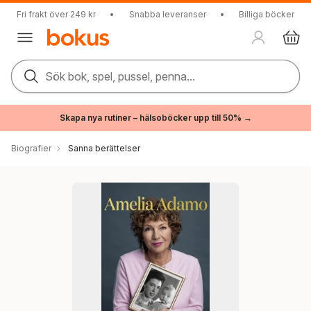
Fri frakt över 249 kr
•
Snabba leveranser
•
Billiga böcker
Sök bok, spel, pussel, penna...
Skapa nya rutiner – hälsoböcker upp till 50% →
Biografier
Sanna berättelser