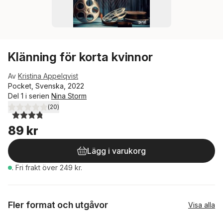
Klänning för korta kvinnor
Av
Kristina Appelqvist
Pocket, Svenska, 2022
Del 1 i serien
Nina Storm
(
20
)
3,8
utav 5 stjärnor. Totalt antal röster:
89 kr
Lägg i varukorg
.
Fri frakt över 249 kr.
Fler format och utgåvor
Visa alla