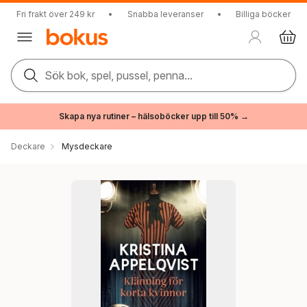
Fri frakt över 249 kr
•
Snabba leveranser
•
Billiga böcker
Sök bok, spel, pussel, penna...
Skapa nya rutiner – hälsoböcker upp till 50% →
Deckare
Mysdeckare