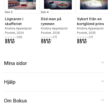
Del 2
Del 4
Lögnaren i
Död man på
Vykort från en
skafferiet
rymmen
bortglömd prins
Kristina Appelqvist
Kristina Appelqvist
Kristina Appelqvist
Pocket
, 2024
Pocket
, 2026
Pocket
, 2025
(
10
)
(
7
)
(
7
)
3,9
utav 5 stjärnor. Totalt antal röster:
4,3
utav 5 stjärnor. Totalt antal röster:
4,1
utav 5 stjärnor. Total
89 kr
99 kr
89 kr
Mina sidor
Hjälp
Om Bokus