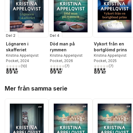
Del 2
Del 4
Lögnaren i
Död man på
Vykort från en
skafferiet
rymmen
bortglömd prins
Kristina Appelqvist
Kristina Appelqvist
Kristina Appelqvist
Pocket
, 2024
Pocket
, 2026
Pocket
, 2025
(
10
)
(
7
)
(
7
)
3,9
utav 5 stjärnor. Totalt antal röster:
4,3
utav 5 stjärnor. Totalt antal röster:
4,1
utav 5 stjärnor. Total
89 kr
99 kr
89 kr
Hoppa över listan
Mer från samma serie