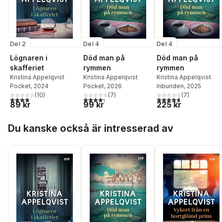
Del 2
Del 4
Del 4
Lögnaren i
Död man på
Död man på
skafferiet
rymmen
rymmen
Kristina Appelqvist
Kristina Appelqvist
Kristina Appelqvist
Pocket
, 2024
Pocket
, 2026
Inbunden
, 2025
(
10
)
(
7
)
(
7
)
3,9
utav 5 stjärnor. Totalt antal röster:
4,3
utav 5 stjärnor. Totalt antal röster:
4,7
utav 5 stjärnor. Tota
89 kr
99 kr
225 kr
Hoppa över listan
Du kanske också är intresserad av