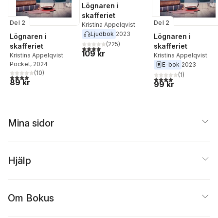
Lögnaren i
skafferiet
Del 2
Del 2
Kristina Appelqvist
Ljudbok
2023
Lögnaren i
Lögnaren i
(
225
)
skafferiet
skafferiet
3,9
utav 5 stjärnor. Totalt antal röster:
109 kr
Kristina Appelqvist
Kristina Appelqvist
Pocket
, 2024
E-bok
2023
(
10
)
(
1
)
3,9
utav 5 stjärnor. Totalt antal röster:
4,0
utav 5 stjärnor. Tota
89 kr
99 kr
Mina sidor
Hjälp
Om Bokus