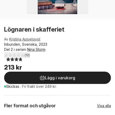
Lögnaren i skafferiet
Av
Kristina Appelqvist
Inbunden, Svenska, 2023
Del 2 i serien
Nina Storm
(
12
)
3,8
utav 5 stjärnor. Totalt antal röster:
213 kr
Lägg i varukorg
Skickas
.
Fri frakt över 249 kr.
Fler format och utgåvor
Visa alla