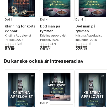
Del 1
Del 4
Del 4
Klänning för korta
Död man på
Död man på
kvinnor
rymmen
rymmen
Kristina Appelqvist
Kristina Appelqvist
Kristina Appelqvist
Pocket
, 2022
Pocket
, 2026
Inbunden
, 2025
(
20
)
(
7
)
(
7
)
3,8
utav 5 stjärnor. Totalt antal röster:
4,3
utav 5 stjärnor. Totalt antal röster:
4,7
utav 5 stjärnor. Tota
89 kr
99 kr
225 kr
Hoppa över listan
Du kanske också är intresserad av
Del 2