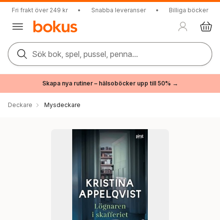
Fri frakt över 249 kr
•
Snabba leveranser
•
Billiga böcker
Sök bok, spel, pussel, penna...
Skapa nya rutiner – hälsoböcker upp till 50% →
Deckare
Mysdeckare