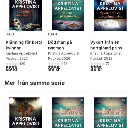
Del 1
Del 4
Klänning för korta
Död man på
Vykort från en
kvinnor
rymmen
bortglömd prins
Kristina Appelqvist
Kristina Appelqvist
Kristina Appelqvist
Pocket
, 2022
Pocket
, 2026
Pocket
, 2025
(
20
)
(
7
)
(
7
)
3,8
utav 5 stjärnor. Totalt antal röster:
4,3
utav 5 stjärnor. Totalt antal röster:
4,1
utav 5 stjärnor. Total
89 kr
99 kr
89 kr
Hoppa över listan
Mer från samma serie