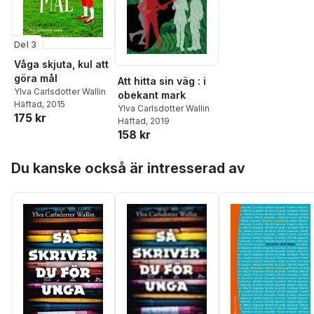
Del 3
Våga skjuta, kul att
göra mål
Att hitta sin väg : i
Ylva Carlsdotter Wallin
obekant mark
Häftad
, 2015
Ylva Carlsdotter Wallin
175 kr
Häftad
, 2019
158 kr
Hoppa över listan
Du kanske också är intresserad av