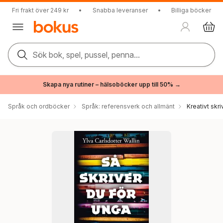
Fri frakt över 249 kr
•
Snabba leveranser
•
Billiga böcker
Sök bok, spel, pussel, penna...
Skapa nya rutiner – hälsoböcker upp till 50% →
Språk och ordböcker
Språk: referensverk och allmänt
Kreativt skr