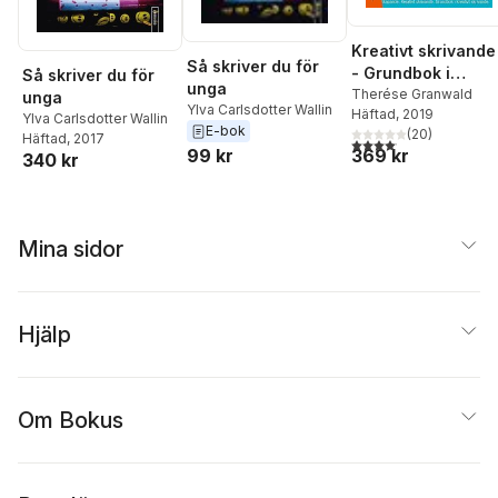
Kreativt skrivande
Så skriver du för
- Grundbok i
Så skriver du för
unga
litterärt skapande
Therése Granwald
unga
Ylva Carlsdotter Wallin
Häftad
, 2019
Ylva Carlsdotter Wallin
E-bok
(
20
)
Häftad
, 2017
4,1
utav 5 stjärnor. Total
99 kr
369 kr
340 kr
Mina sidor
Hjälp
Om Bokus