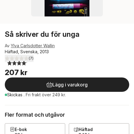
Så skriver du för unga
Av
Ylva Carlsdotter Wallin
Häftad, Svenska, 2013
(
7
)
4,1
utav 5 stjärnor. Totalt antal röster:
207 kr
Lägg i varukorg
Skickas
.
Fri frakt över 249 kr.
Fler format och utgåvor
E-bok
Häftad