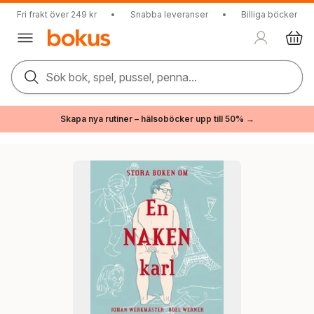
Fri frakt över 249 kr
•
Snabba leveranser
•
Billiga böcker
Sök bok, spel, pussel, penna...
Skapa nya rutiner – hälsoböcker upp till 50% →