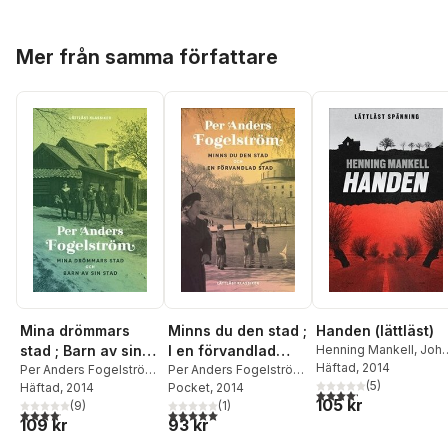
Hoppa över listan
Mer från samma författare
Mina drömmars
Minns du den stad ;
Handen (lättläst)
stad ; Barn av sin
I en förvandlad
Henning Mankell
,
Joh
Werkmäster
Häftad
, 2014
stad (lättläst)
Per Anders Fogelström
,
stad (lättläst)
Per Anders Fogelström
,
(
5
)
Arne Säll
Häftad
, 2014
,
Johan
Johan Werkmäster
Pocket
, 2014
4,2
utav 5 stjärnor. Tota
105 kr
Werkmäster
(
9
)
(
1
)
4,1
utav 5 stjärnor. Totalt antal röster:
5,0
utav 5 stjärnor. Totalt antal röster:
109 kr
93 kr