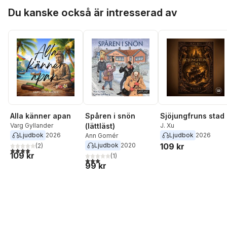
Hoppa över listan
Du kanske också är intresserad av
Alla känner apan
Spåren i snön
Sjöjungfruns stad
Varg Gyllander
(lättläst)
J. Xu
Ljudbok
2026
Ljudbok
2026
Ann Gomér
Ljudbok
2020
109 kr
(
2
)
4,0
utav 5 stjärnor. Totalt antal röster:
109 kr
(
1
)
3,0
utav 5 stjärnor. Totalt antal röster:
99 kr