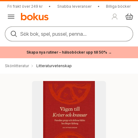
Fri frakt över 249 kr
•
Snabba leveranser
•
Billiga böcker
Sök bok, spel, pussel, penna...
Skapa nya rutiner – hälsoböcker upp till 50% →
Skönlitteratur
Litteraturvetenskap