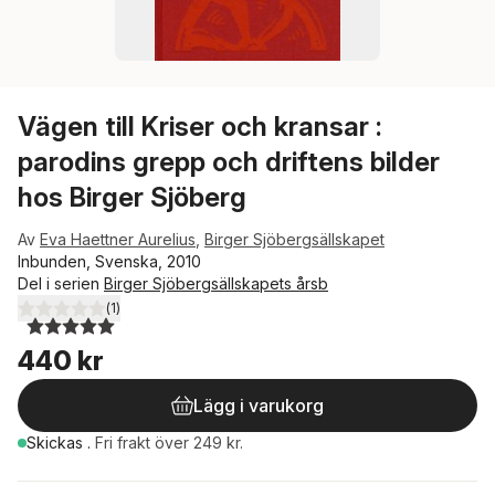
Vägen till Kriser och kransar :
parodins grepp och driftens bilder
hos Birger Sjöberg
Av
Eva Haettner Aurelius
,
Birger Sjöbergsällskapet
Inbunden, Svenska, 2010
Del i serien
Birger Sjöbergsällskapets årsb
(
1
)
5,0
utav 5 stjärnor. Totalt antal röster:
440 kr
Lägg i varukorg
Skickas
.
Fri frakt över 249 kr.