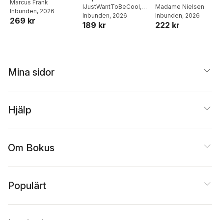
Middagar och
Marcus Frank
Madame Nielsen
IJustWantToBeCool
,
Inbunden
, 2026
matlådor
Inbunden
, 2026
Joel Adolphson
Inbunden
, 2026
,
Emil
269 kr
222 kr
189 kr
Ejdemo Beer
,
Victor
Beer
Mina sidor
Hjälp
Om Bokus
Populärt