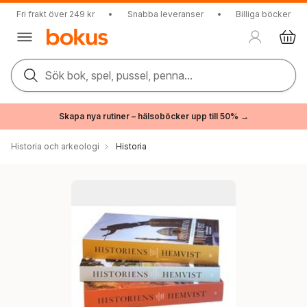
Fri frakt över 249 kr
•
Snabba leveranser
•
Billiga böcker
Sök bok, spel, pussel, penna...
Skapa nya rutiner – hälsoböcker upp till 50% →
Historia och arkeologi
Historia