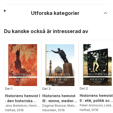
Utforska kategorier
Hoppa över listan
Du kanske också är intresserad av
Del 2
Del 1
Del 3
Historiens hemvist
Historiens hemvist I
Historiens hemvist
II : etik, politik och
: den historiska
III : minne, medier
historikerns ansva
Peter Aronsson
,
Leila
tidens former
Jens Bartelson
,
Henrik
och materialitet
Dagmar Brunow
,
Mats
Brännström
Häftad
, 2016
,
Andrus Er
Berggren
Häftad
, 2016
,
Staffan
Burström
Inbunden
,
, 2016
Mattias