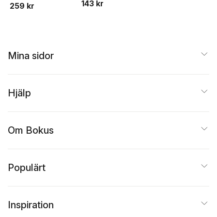
143 kr
259 kr
Annell
,
Malin
Appelquist
,
Marie Asp
,
Hans Basun
,
Susanne
Bejerot
,
Robert Bodén
Kristina Bondjers
,
Margaretha Bågedahl-
Mina sidor
Strindlund
,
Sofie
Bäärnhielm
,
Marja-Liis
Dahl
,
Cecilia Dhejne
,
Lena Flyckt
,
Oskar
Hjälp
Flygare
,
Yvonne
Freund-Levi
,
Christopher Gillberg
,
Gabriele Griffin
,
Marc
Om Bokus
Guitart-Masip
,
Markus
Heilig
,
Jerker Hetta
,
Herman Holm
,
Rolf
Holmqvist
,
Martin
Hultén
,
Karin B. Jense
Populärt
Gyllenswärd
,
Ingvar
Karlsson
,
Lena Kilande
Marianne Kristiansson
,
Mikael Landén
,
Dan
Inspiration
Larhammar
,
Rosario