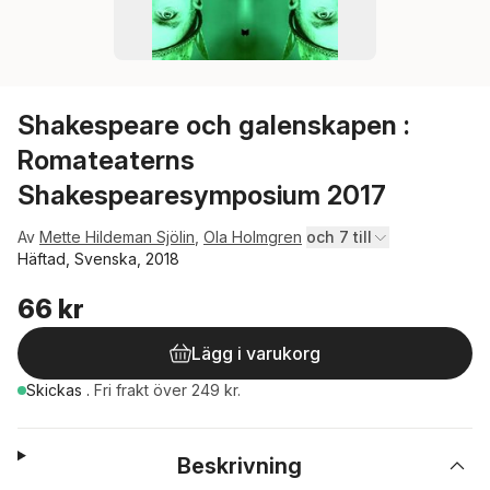
Shakespeare och galenskapen :
Romateaterns
Shakespearesymposium 2017
Av
Mette Hildeman Sjölin
,
Ola Holmgren
och 7 till
Häftad, Svenska, 2018
66 kr
Lägg i varukorg
Skickas
.
Fri frakt över 249 kr.
Beskrivning