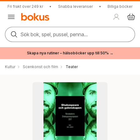
Fri frakt över 249 kr
•
Snabba leveranser
•
Billiga böcker
Sök bok, spel, pussel, penna...
Skapa nya rutiner – hälsoböcker upp till 50% →
Kultur
Scenkonst och film
Teater