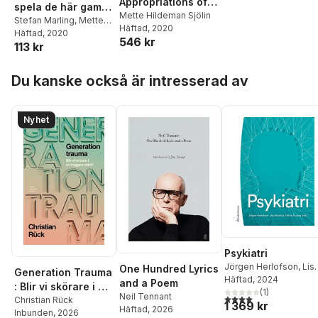
Appropriations of
spela de här gamla
Shakespeare's
Mette Hildeman Sjölin
pjäserna? :
Stefan Marling
,
Mette
Häftad
, 2020
Major Tradegies,
Hildeman Sjölin
Häftad
, 2020
,
Stefan
Romateaterns
546 kr
1980–2010
113 kr
Böhm
,
Kent Hägglund
,
Shakespearesymp
Ishrat Lindblad
,
Lotta
osium 2019
Hoppa över listan
Grut
,
Ola Wong
,
Karin
Du kanske också är intresserad av
Helander
,
Magnus
Lindman
,
Martina
Montelius
,
Kira von
Nyhet
Knorring Nordmark
,
Mia
Smith
,
Anna Hedelius
Psykiatri
Jörgen Herlofson
,
Lis
One Hundred Lyrics
Generation Trauma
Ekselius
Häftad
, 2024
,
Marie Åsber
and a Poem
: Blir vi skörare i en
Ingrid Agartz
(
1
)
,
Miki
Neil Tennant
4,0
utav 5 stjärnor. Tota
tryggare värld?
Christian Rück
1 369 kr
Agerberg
,
Gerhard
Häftad
, 2026
Inbunden
, 2026
Andersson
,
Anders