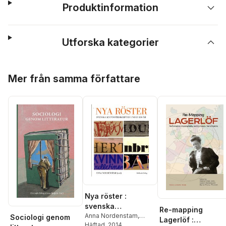
Produktinformation
Utforska kategorier
Hoppa över listan
Mer från samma författare
Nya röster :
svenska
Re-mapping
kvinnotidskrifter
Anna Nordenstam
,
Sociologi genom
Lagerlöf :
Irene Andersson
Häftad
, 2014
,
Åsa