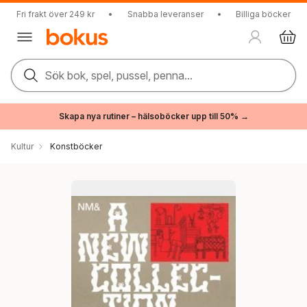
Fri frakt över 249 kr
•
Snabba leveranser
•
Billiga böcker
Sök bok, spel, pussel, penna...
Skapa nya rutiner – hälsoböcker upp till 50% →
Kultur
Konstböcker