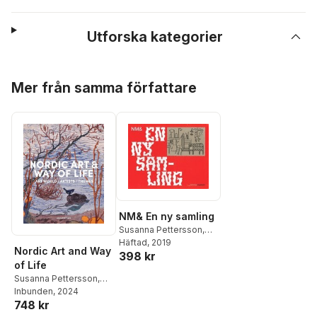
Utforska kategorier
Hoppa över listan
Mer från samma författare
NM& En ny samling
Susanna Pettersson
,
Helena Kåberg
Häftad
, 2019
,
Fredrik
Nordic Art and Way
398 kr
Eriksson
,
Matti Klenell
,
of Life
Andreas Nobel
,
Jasna
Susanna Pettersson
,
Sersic
,
Marcelo Rovira
Anna-Maria von
Inbunden
, 2024
Torres
748 kr
Bonsdorff