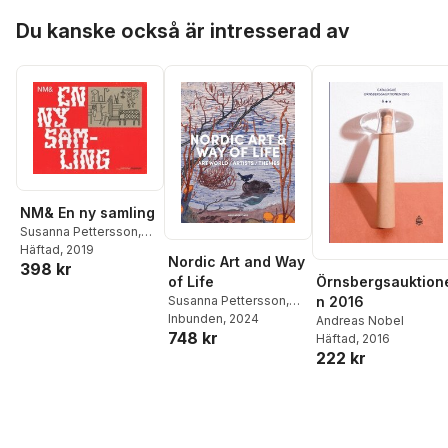
Hoppa över listan
Du kanske också är intresserad av
NM& En ny samling
Susanna Pettersson
,
Helena Kåberg
Häftad
, 2019
,
Fredrik
Nordic Art and Way
398 kr
Eriksson
,
Matti Klenell
,
of Life
Örnsbergsauktion
Andreas Nobel
,
Jasna
Susanna Pettersson
,
n 2016
Sersic
,
Marcelo Rovira
Anna-Maria von
Inbunden
, 2024
Andreas Nobel
Torres
748 kr
Bonsdorff
Häftad
, 2016
222 kr