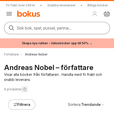
Fri frakt över 249 kr
•
Snabba leveranser
•
Billiga böcker
Sök bok, spel, pussel, penna...
Skapa nya rutiner – hälsoböcker upp till 50% →
Författare
Andreas Nobel
Andreas Nobel – författare
Visar alla böcker från författaren . Handla med fri frakt och
snabb leverans.
6
produkter
Filtrera
Sortera:
Trendande