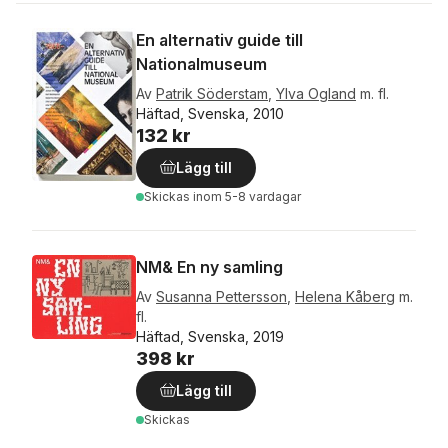
En alternativ guide till
Nationalmuseum
Av
Patrik Söderstam
,
Ylva Ogland
m. fl.
Häftad, Svenska, 2010
132 kr
Lägg till
Skickas
inom 5-8 vardagar
NM& En ny samling
Av
Susanna Pettersson
,
Helena Kåberg
m.
fl.
Häftad, Svenska, 2019
398 kr
Lägg till
Skickas