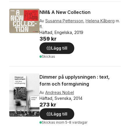
NM& A New Collection
Av
Susanna Pettersson
,
Helena Kåberg
m.
fl.
Häftad, Engelska, 2019
359 kr
Lägg till
Skickas
Dimmer på upplysningen : text,
form och formgivning
Av
Andreas Nobel
Häftad, Svenska, 2014
273 kr
Lägg till
Skickas
inom 5-8 vardagar