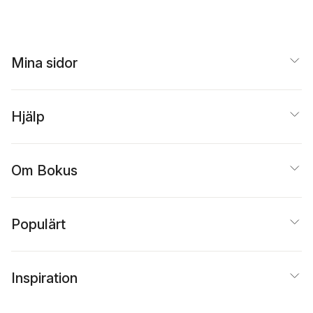
Vladimir Fock
,
Ignasi
Mundet i Riera
,
Jorgen
Ellegaard Andersen
,
Luis Alvarez Consul
Mina sidor
Hjälp
Om Bokus
Populärt
Inspiration