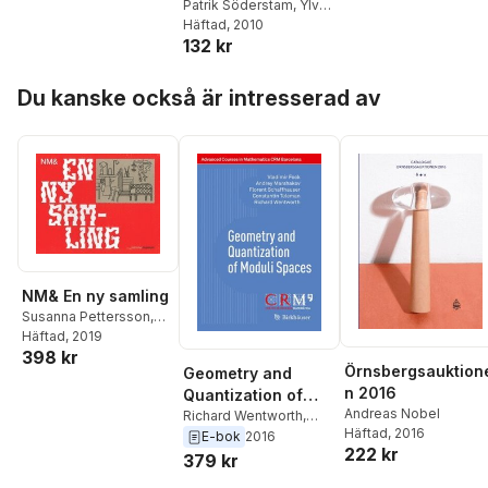
Sersic
,
Marcelo Rovira
Patrik Söderstam
,
Ylva
Torres
Ogland
Häftad
, 2010
,
Peter Cornell
,
132 kr
Miriam Bäckström
,
Mats
Theselius
,
Lisa Torell
,
Hoppa över listan
Lisa Langseth
,
Katarina
Du kanske också är intresserad av
Bonnevier
,
Karl
Holmqvist
,
Dan
Jönsson
,
Andreas
Nobel
,
Solfrid
Söderlind
NM& En ny samling
Susanna Pettersson
,
Helena Kåberg
Häftad
, 2019
,
Fredrik
398 kr
Eriksson
,
Matti Klenell
,
Örnsbergsauktion
Geometry and
Andreas Nobel
,
Jasna
n 2016
Quantization of
Sersic
,
Marcelo Rovira
Andreas Nobel
Torres
Moduli Spaces
Richard Wentworth
,
Häftad
, 2016
Constantin Teleman
,
E-bok
2016
222 kr
Florent Schaffhauser
,
379 kr
Andrey Marshakov
,