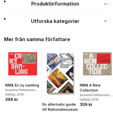
Produktinformation
Utforska kategorier
Hoppa över listan
Mer från samma författare
NM& En ny samling
NM& A New
Susanna Pettersson
,
Collection
Helena Kåberg
Häftad
, 2019
,
Fredrik
Susanna Pettersson
,
398 kr
Eriksson
,
Matti Klenell
,
Helena Kåberg
Häftad
, 2019
,
Fredri
Andreas Nobel
,
Jasna
359 kr
Eriksson
,
Matti Klenell
,
En alternativ guide
Sersic
,
Marcelo Rovira
Andreas Nobel
,
Jasna
till Nationalmuseum
Torres