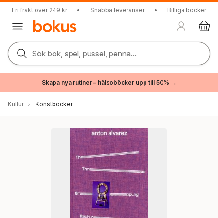
Fri frakt över 249 kr
•
Snabba leveranser
•
Billiga böcker
Sök bok, spel, pussel, penna...
Skapa nya rutiner – hälsoböcker upp till 50% →
Kultur
Konstböcker