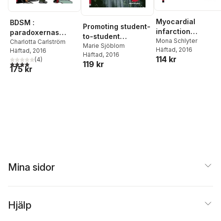
Myocardial
BDSM :
Promoting student-
infarction
paradoxernas
to-student
personality factor
Mona Schlyter
praktiker
Charlotta Carlström
interactions in
Marie Sjöblom
Häftad
, 2016
Häftad
, 2016
coping strategies,
Häftad
, 2016
mathematics : a
114 kr
(
4
)
depression and
4,0
utav 5 stjärnor. Totalt antal röster:
119 kr
study in a
175 kr
secondary
multilingual upper
prevention
secondary
classroom
Mina sidor
Hjälp