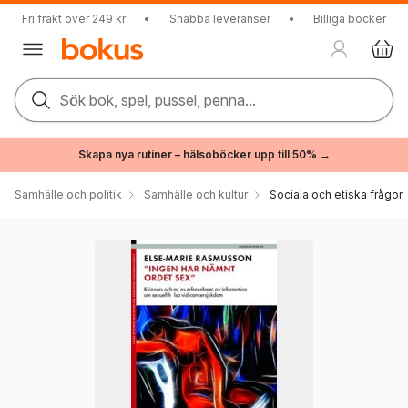
Fri frakt över 249 kr
•
Snabba leveranser
•
Billiga böcker
Sök bok, spel, pussel, penna...
Skapa nya rutiner – hälsoböcker upp till 50% →
Samhälle och politik
Samhälle och kultur
Sociala och etiska frågor