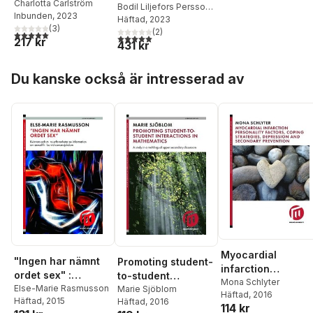
sexualitet och
Charlotta Carlström
: aktuella
Bodil Liljefors Persson
,
Inbunden
, 2023
kristen frikyrklighet
Emma Hall
Häftad
, 2023
,
Dennis
perspektiv i
(
3
)
Augustsson
(
2
)
,
Charlotta
5,0
utav 5 stjärnor. Totalt antal röster:
religionsvetenskapl
5,0
utav 5 stjärnor. Totalt antal röster:
217 kr
431 kr
Carlström
ig forskning
Hoppa över listan
Du kanske också är intresserad av
Myocardial
"Ingen har nämnt
Promoting student-
infarction
ordet sex" :
to-student
personality factor
Mona Schlyter
kvinnors och mäns
Else-Marie Rasmusson
interactions in
Marie Sjöblom
Häftad
, 2016
coping strategies,
Häftad
, 2015
Häftad
, 2016
erfarenheter av
mathematics : a
114 kr
depression and