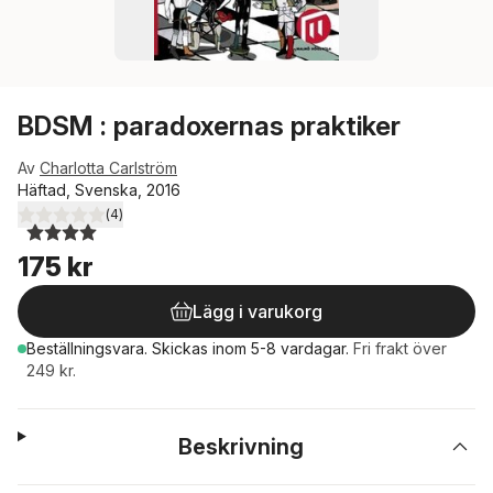
BDSM : paradoxernas praktiker
Av
Charlotta Carlström
Häftad, Svenska, 2016
(
4
)
4,0
utav 5 stjärnor. Totalt antal röster:
175 kr
Lägg i varukorg
Beställningsvara.
Skickas
inom 5-8 vardagar
.
Fri frakt över
249 kr.
Beskrivning