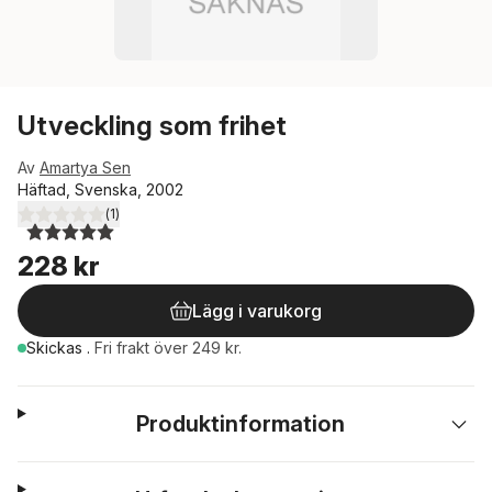
Utveckling som frihet
Av
Amartya Sen
Häftad, Svenska, 2002
(
1
)
5,0
utav 5 stjärnor. Totalt antal röster:
228 kr
Lägg i varukorg
Skickas
.
Fri frakt över 249 kr.
Produktinformation