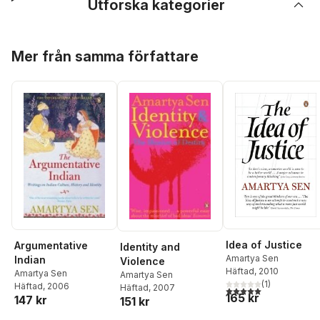
Utforska kategorier
Hoppa över listan
Mer från samma författare
Idea of Justice
Argumentative
Identity and
Amartya Sen
Indian
Violence
Häftad
, 2010
Amartya Sen
Amartya Sen
(
1
)
Häftad
, 2006
Häftad
, 2007
5,0
utav 5 stjärnor. Tota
165 kr
147 kr
151 kr