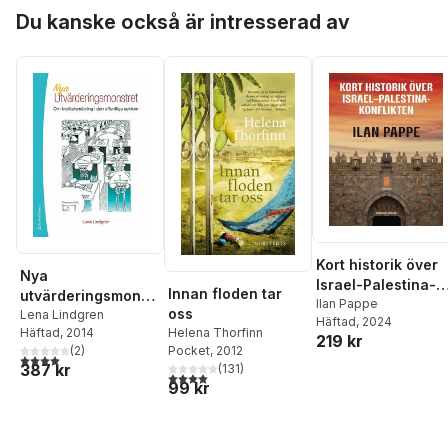
Hoppa över listan
Du kanske också är intresserad av
Kort historik över
Nya
Israel-Palestina-
Innan floden tar
utvärderingsmonstr
konflikten
Ilan Pappe
oss
et : om
Lena Lindgren
Häftad
, 2024
Häftad
, 2014
Helena Thorfinn
kvalitetsmätning i
219 kr
(
2
)
Pocket
, 2012
den offentliga
4,0
utav 5 stjärnor. Totalt antal röster:
387 kr
(
131
)
sektorn
4,0
utav 5 stjärnor. Totalt antal röster:
99 kr