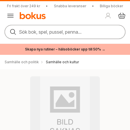
Fri frakt över 249 kr
•
Snabba leveranser
•
Billiga böcker
Sök bok, spel, pussel, penna...
Skapa nya rutiner – hälsoböcker upp till 50% →
Samhälle och politik
Samhälle och kultur