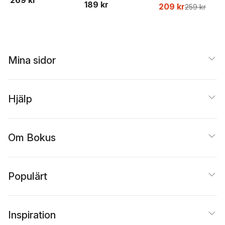
189 kr
Ejdemo Beer
,
Victor
209 kr
259 kr
Beer
Mina sidor
Hjälp
Om Bokus
Populärt
Inspiration