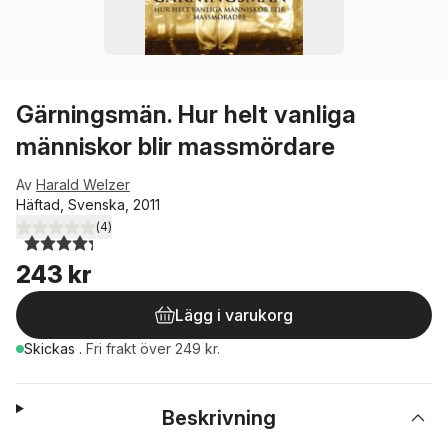
Gärningsmän. Hur helt vanliga
människor blir massmördare
Av
Harald Welzer
Häftad, Svenska, 2011
(
4
)
4,3
utav 5 stjärnor. Totalt antal röster:
243 kr
Lägg i varukorg
Skickas
.
Fri frakt över 249 kr.
Beskrivning