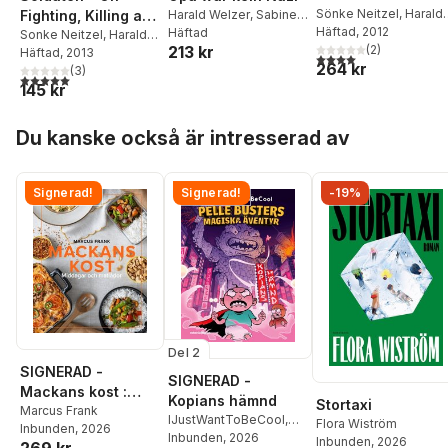
Sönke Neitzel
,
Harald
Fighting, Killing and
Harald Welzer
,
Sabine
Welzer
Häftad
, 2012
Moller
Häftad
,
Karoline
Dying
Sonke Neitzel
,
Harald
(
2
)
213 kr
Tschuggnall
Welzer
Häftad
, 2013
4,0
utav 5 stjärnor. Tota
264 kr
(
3
)
5,0
utav 5 stjärnor. Totalt antal röster:
145 kr
Hoppa över listan
Du kanske också är intresserad av
Signerad!
Signerad!
-19%
Del 2
SIGNERAD -
SIGNERAD -
Mackans kost :
Kopians hämnd
Stortaxi
Middagar och
Marcus Frank
IJustWantToBeCool
,
Flora Wiström
Inbunden
, 2026
matlådor
Joel Adolphson
Inbunden
, 2026
,
Emil
Inbunden
, 2026
269 kr