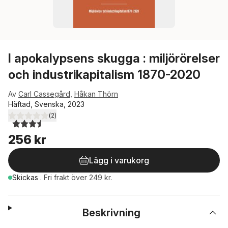
I apokalypsens skugga : miljörörelser
och industrikapitalism 1870-2020
Av
Carl Cassegård
,
Håkan Thörn
Häftad, Svenska, 2023
(
2
)
3,5
utav 5 stjärnor. Totalt antal röster:
256 kr
Lägg i varukorg
Skickas
.
Fri frakt över 249 kr.
Beskrivning