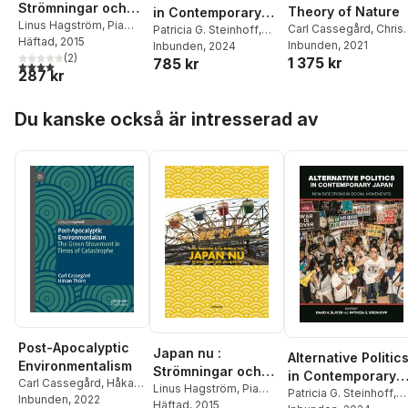
Strömningar och
Theory of Nature
in Contemporary
perspektiv
Linus Hagström
,
Pia
Carl Cassegård
,
Chris
Japan
Patricia G. Steinhoff
,
Moberg
Häftad
, 2015
,
Staffan
O'Kane
Inbunden
, 2021
Shinji Kojima
Inbunden
, 2024
,
Robin
Appelgren
(
2
)
,
Jørn Borup
,
1 375 kr
785 kr
O'Day
,
Carl Cassegård
,
4,0
utav 5 stjärnor. Totalt antal röster:
287 kr
Carl Cassegård
,
H.
Makoto Nishikido
,
Yoko
Richard Nakamura
,
Iida
,
Rika Morioka
,
Yuki
Hoppa över listan
Martin Nordeborg
,
Asahina
,
Vivian Shaw
,
Du kanske också är intresserad av
Patrik Ström
,
Marie
Vinicius de Aguiar
Söderberg
,
Lars-Martin
Furuie
,
Alexander
Sørensen
Brown
,
David H. Slater
,
David H. Slater
,
Patricia
G. Steinhoff
Post-Apocalyptic
Japan nu :
Alternative Politic
Environmentalism
Strömningar och
in Contemporary
Carl Cassegård
,
Håkan
perspektiv
Linus Hagström
,
Pia
Japan
Patricia G. Steinhoff
,
Thörn
Inbunden
, 2022
Moberg
Häftad
, 2015
,
Staffan