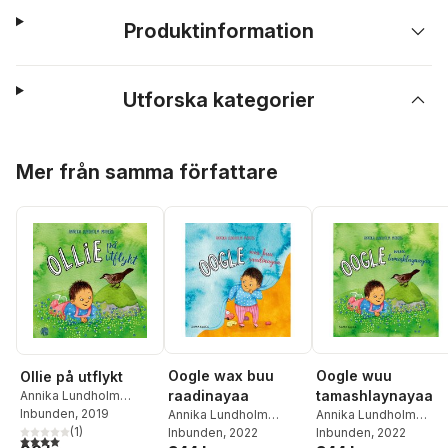
Produktinformation
Utforska kategorier
Hoppa över listan
Mer från samma författare
Oogle wax buu
Oogle wuu
Ollie på utflykt
raadinayaa
tamashlaynayaa
Annika Lundholm
Moberg
Inbunden
, 2019
Annika Lundholm
Annika Lundholm
(
1
)
Moberg
Inbunden
, 2022
Moberg
Inbunden
, 2022
4,0
utav 5 stjärnor. Totalt antal röster: