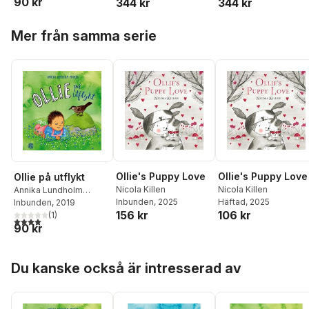
90 kr
344 kr
344 kr
Hoppa över listan
Mer från samma serie
Ollie's Puppy Love
Ollie's Puppy Love
Ollie på utflykt
Nicola Killen
Nicola Killen
Annika Lundholm
Inbunden
, 2025
Häftad
, 2025
Moberg
Inbunden
, 2019
156 kr
106 kr
(
1
)
4,0
utav 5 stjärnor. Totalt antal röster:
90 kr
Hoppa över listan
Du kanske också är intresserad av