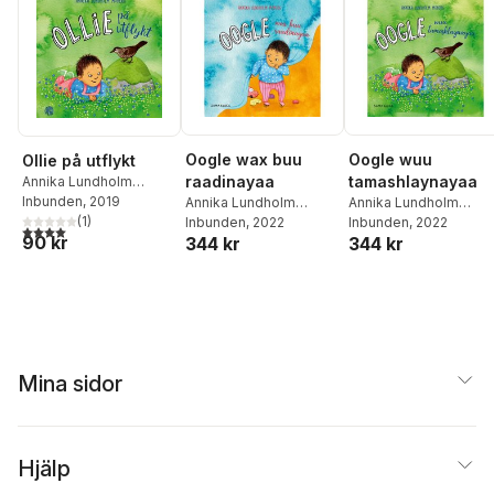
Oogle wax buu
Oogle wuu
Ollie på utflykt
raadinayaa
tamashlaynayaa
Annika Lundholm
Moberg
Inbunden
, 2019
Annika Lundholm
Annika Lundholm
(
1
)
Moberg
Inbunden
, 2022
Moberg
Inbunden
, 2022
4,0
utav 5 stjärnor. Totalt antal röster:
90 kr
344 kr
344 kr
Mina sidor
Hjälp