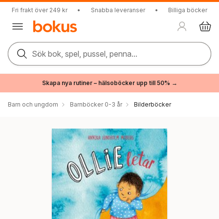
Fri frakt över 249 kr
•
Snabba leveranser
•
Billiga böcker
Sök bok, spel, pussel, penna...
Skapa nya rutiner – hälsoböcker upp till 50% →
Barn och ungdom
Barnböcker 0-3 år
Bilderböcker