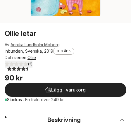
Ollie letar
Av
Annika Lundholm Moberg
Inbunden, Svenska, 2019
0-3 år
Del i serien
Ollie
(
2
)
4,5
utav 5 stjärnor. Totalt antal röster:
90 kr
Lägg i varukorg
Skickas
.
Fri frakt över 249 kr.
Beskrivning