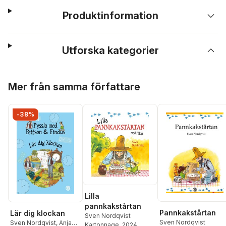
Produktinformation
Utforska kategorier
Hoppa över listan
Mer från samma författare
-38%
Lilla
pannkakstårtan
Pannkakstårtan
Lär dig klockan
Sven Nordqvist
Sven Nordqvist
Sven Nordqvist
,
Anja
Kartonnage
, 2024