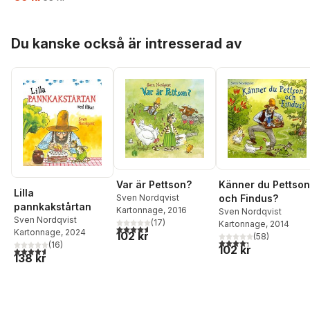
Hoppa över listan
Du kanske också är intresserad av
Var är Pettson?
Känner du Pettson
Lilla
Sven Nordqvist
och Findus?
pannkakstårtan
Kartonnage
, 2016
Sven Nordqvist
Sven Nordqvist
(
17
)
Kartonnage
, 2014
4,6
utav 5 stjärnor. Totalt antal röster:
Kartonnage
, 2024
102 kr
(
58
)
4,3
utav 5 stjärnor. Tota
(
16
)
102 kr
4,6
utav 5 stjärnor. Totalt antal röster:
138 kr