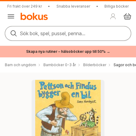
Fri frakt över 249 kr
•
Snabba leveranser
•
Billiga böcker
Sök bok, spel, pussel, penna...
Skapa nya rutiner – hälsoböcker upp till 50% →
Barn och ungdom
Barnböcker 0-3 år
Bilderböcker
Sagor och be