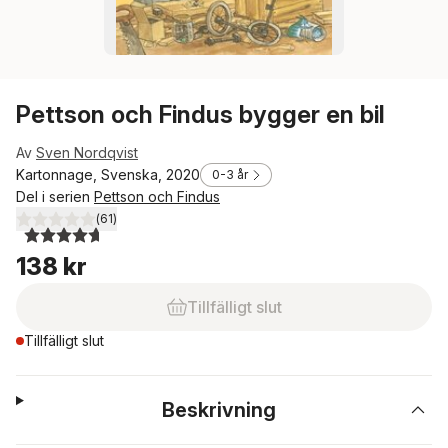
Pettson och Findus bygger en bil
Av
Sven Nordqvist
Kartonnage, Svenska, 2020
0-3 år
Del i serien
Pettson och Findus
(
61
)
4,7
utav 5 stjärnor. Totalt antal röster:
138 kr
Tillfälligt slut
Tillfälligt slut
Beskrivning