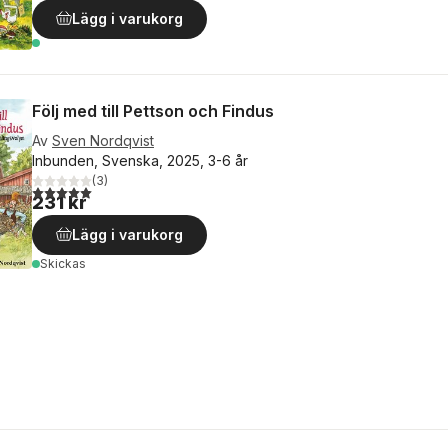
Lägg i varukorg
Följ med till Pettson och Findus
Av
Sven Nordqvist
Inbunden, Svenska, 2025, 3-6 år
(
3
)
5,0
utav 5 stjärnor. Totalt antal röster:
231 kr
Lägg i varukorg
Skickas