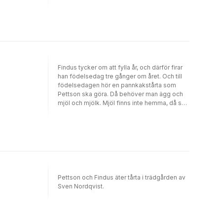
slut kommer det fram: Pettson ska grädda
pannkakor förstås! En kartongbok för de
minsta om Pettson och Findus.
Findus tycker om att fylla år, och därför firar
han födelsedag tre gånger om året. Och till
födelsedagen hör en pannkakstårta som
Pettson ska göra. Då behöver man ägg och
mjöl och mjölk. Mjöl finns inte hemma, då ska
Pettson cykla till affären och köpa det. Men
cykeldäcket behöver lagas med verktyg från
snickarboden, fast nyckeln är borta, och för
att hämta den behövs en stege som står i
hagen med den arga tjuren det är många
förvecklingar och konstigheter innan Pettson
och Findus sitter i trädgården och njuter av
pannkakstårtan.
Pettson och Findus äter tårta i trädgården av
Sven Nordqvist.