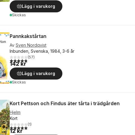
Lägg i varukorg
Skickas
Pannkakstårtan
Av
Sven Nordqvist
Inbunden, Svenska, 1984, 3-6 år
(
57
)
4,8
utav 5 stjärnor. Totalt antal röster:
142 kr
Lägg i varukorg
Skickas
Kort Pettson och Findus äter tårta i trädgården
Hjelm
Kort
(
1
)
5,0
utav 5 stjärnor. Totalt antal röster:
12 kr