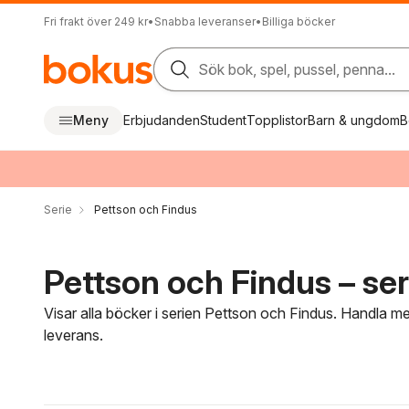
Fri frakt över 249 kr
•
Snabba leveranser
•
Billiga böcker
Sök bok, spel, pussel, penna...
Meny
Erbjudanden
Student
Topplistor
Barn & ungdom
B
Serie
Pettson och Findus
Pettson och Findus – ser
Visar alla böcker i serien Pettson och Findus. Handla me
leverans.