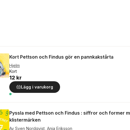
Kort Pettson och Findus gör en pannkakstårta
Hjelm
Kort
12 kr
Lägg i varukorg
Pyssla med Pettson och Findus : siffror och former 
klistermärken
Av
Sven Nordqvist
,
Anja Eriksson