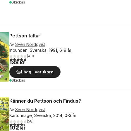
Skickas
Pettson tältar
Av
Sven Nordqvist
Inbunden, Svenska, 1991, 6-9 år
(
43
)
4,8
utav 5 stjärnor. Totalt antal röster:
138 kr
Lägg i varukorg
Skickas
Känner du Pettson och Findus?
Av
Sven Nordqvist
Kartonnage, Svenska, 2014, 0-3 år
(
58
)
4,3
utav 5 stjärnor. Totalt antal röster:
102 kr