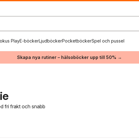
okus Play
E-böcker
Ljudböcker
Pocketböcker
Spel och pussel
Skapa nya rutiner – hälsoböcker upp till 50% →
ie
d fri frakt och snabb