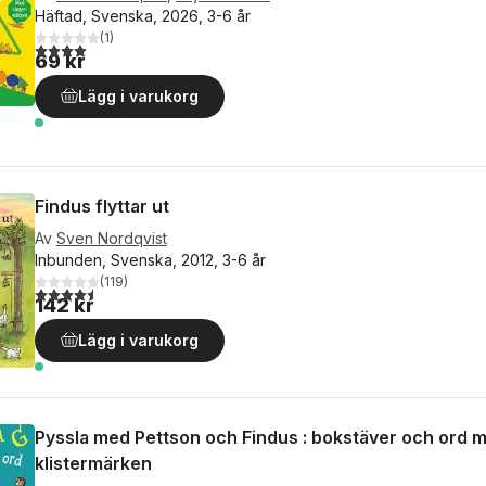
Häftad, Svenska, 2026, 3-6 år
(
1
)
4,0
utav 5 stjärnor. Totalt antal röster:
69 kr
Lägg i varukorg
Findus flyttar ut
Av
Sven Nordqvist
Inbunden, Svenska, 2012, 3-6 år
(
119
)
4,5
utav 5 stjärnor. Totalt antal röster:
142 kr
Lägg i varukorg
Pyssla med Pettson och Findus : bokstäver och ord 
klistermärken