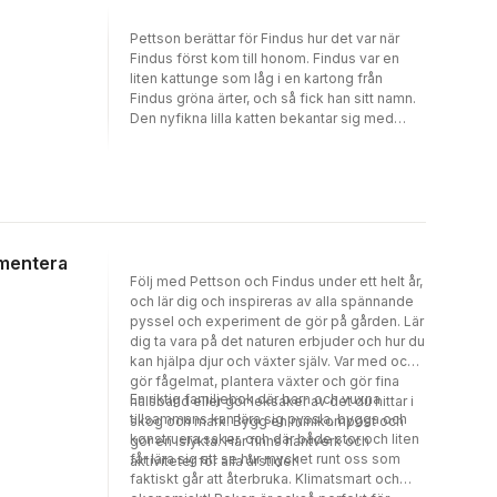
Pettson berättar för Findus hur det var när
Findus först kom till honom. Findus var en
liten kattunge som låg i en kartong från
Findus gröna ärter, och så fick han sitt namn.
Den nyfikna lilla katten bekantar sig med
Pettson och med gården. En morgon när
Pettson vaknar är Findus borta och Pettson
letar länge. Inte vet han att den rädda lilla
katten gömmer sig för grävlingen. Mucklorna
hjälper till
imentera
Följ med Pettson och Findus under ett helt år,
och lär dig och inspireras av alla spännande
pyssel och experiment de gör på gården. Lär
dig ta vara på det naturen erbjuder och hur du
kan hjälpa djur och växter själv. Var med och
gör fågelmat, plantera växter och gör fina
En riktig familjebok där barn och vuxna
halsband eller gör leksaker av det du hittar i
tillsammans kan lära sig pyssla, bygga och
skog och mark. Bygg en minikompost och
konstruera saker, och där både stor och liten
gör en islykta. Här finns hantverk och
får lära sig att se hur mycket runt oss som
aktiviteter för alla årstider!
faktiskt går att återbruka. Klimatsmart och