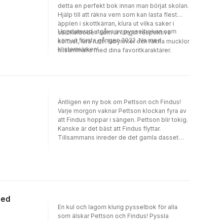
detta en perfekt bok innan man börjat skolan.
Hjälp till att räkna vem som kan lasta flest
äpplen i skottkärran, klura ut vilka saker i
Uppdaterad utgåva av pysselboken som
snickarboden som är längst respektive
kom ut första gången 2022. Nu med
kortast, lura runt i labyrinter och räkna mucklor
klistermärken!
tillsammans med dina favoritkaraktärer.
Äntligen en ny bok om Pettson och Findus!
Varje morgon vaknar Pettson klockan fyra av
att Findus hoppar i sängen. Pettson blir tokig.
Kanske är det bäst att Findus flyttar.
Tillsammans inreder de det gamla dasset
och tar bort bajstunnan så att Findus inte ska
råka landa i den när han hoppar i sängen. Men
så när Findus ska gå och lägga sig blir han lite
orolig för räven...
med
En kul och lagom klurig pysselbok för alla
som älskar Pettson och Findus! Pyssla