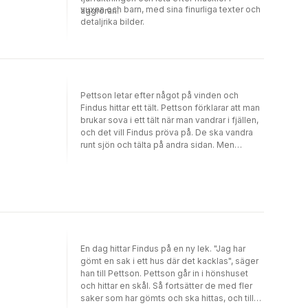
vuxna och barn, med sina finurliga texter och
äggröran.
detaljrika bilder.
Pettson letar efter något på vinden och
Findus hittar ett tält. Pettson förklarar att man
brukar sova i ett tält när man vandrar i fjällen,
och det vill Findus pröva på. De ska vandra
runt sjön och tälta på andra sidan. Men
hönsen vill också vara med, och då blir det så
att Pettson och Findus får tälta i trädgården.
När Gustavsson kommer på morgonen och
ser Pettson komma ut ur tältet berättar Pett
En dag hittar Findus på en ny lek. "Jag har
gömt en sak i ett hus där det kacklas", säger
han till Pettson. Pettson går in i hönshuset
och hittar en skål. Så fortsätter de med fler
saker som har gömts och ska hittas, och till