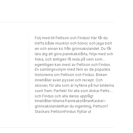
Följ med till Pettson och Findus! Här får du
träffa både mucklor och hönor, och jaga bort
en och annan ko från grönsakslandet. Du får
lära dig att göra pannkakstårta, följa med och
fiska, och äntligen få reda på vem som
egentligen kan mest av Pettson och Findus.
En samlingsvolym med fem av de populära
historierna om Pettson och Findus. Boken
innehåller även pyssel och recept. Och
skisser, för alla som är nyfikna på hur bilderna
vuxit fram. Perfekt för alla som älskar Pettson
och Findus och alla deras upptåg!
Innehåller titlarna:PannkakstårtanKackel i
grönsakslandetKan du ingenting, Pettson?
Stackars PettsonFindus flyttar ut