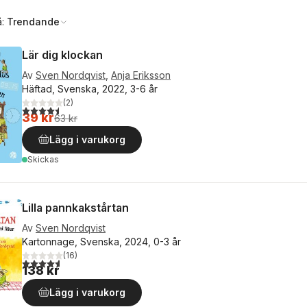
å:
Trendande
Lär dig klockan
Av
Sven Nordqvist
,
Anja Eriksson
Häftad, Svenska, 2022, 3-6 år
(
2
)
4,5
utav 5 stjärnor. Totalt antal röster:
39 kr
63 kr
Lägg i varukorg
Skickas
Lilla pannkakstårtan
Av
Sven Nordqvist
Kartonnage, Svenska, 2024, 0-3 år
(
16
)
4,6
utav 5 stjärnor. Totalt antal röster:
138 kr
Lägg i varukorg