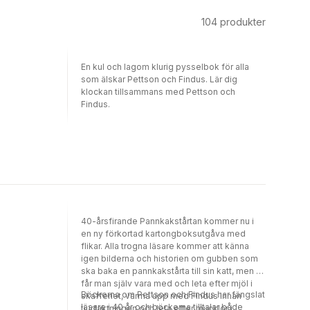
104
produkter
En kul och lagom klurig pysselbok för alla
som älskar Pettson och Findus. Lär dig
klockan tillsammans med Pettson och
Findus.
40-årsfirande Pannkakstårtan kommer nu i
en ny förkortad kartongboksutgåva med
flikar. Alla trogna läsare kommer att känna
igen bilderna och historien om gubben som
ska baka en pannkakstårta till sin katt, men nu
får man själv vara med och leta efter mjöl i
Böckerna om Pettson och Findus har fängslat
skafferiet, värma upp med Findus innan
läsare i 40 år och böckerna tilltalar både
tjurfäktningen och leta efter mucklor i