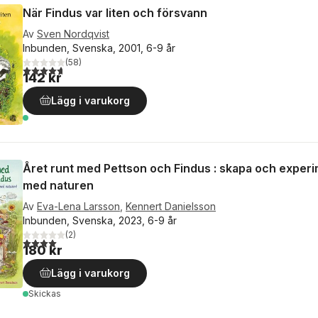
När Findus var liten och försvann
Av
Sven Nordqvist
Inbunden, Svenska, 2001, 6-9 år
(
58
)
4,7
utav 5 stjärnor. Totalt antal röster:
142 kr
Lägg i varukorg
Året runt med Pettson och Findus : skapa och exper
med naturen
Av
Eva-Lena Larsson
,
Kennert Danielsson
Inbunden, Svenska, 2023, 6-9 år
(
2
)
4,0
utav 5 stjärnor. Totalt antal röster:
180 kr
Lägg i varukorg
Skickas