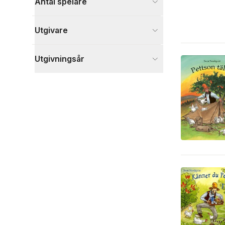
Antal spelare
Utgivare
Utgivningsår