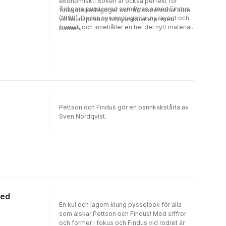
ekonomiskt! Boken är också perfekt för
Tidigare publicerad som Pyssla med Findus
förskolepedagoger och fritidspersonal som
(1998). Denna nya upplaga har ny layout och
vill ha inspiration till nya aktiviteter med
format, och innehåller en hel del nytt material.
barnen.
Pettson och Findus gör en pannkakstårta av
Sven Nordqvist.
med
En kul och lagom klurig pysselbok för alla
som älskar Pettson och Findus! Med siffror
och former i fokus och Findus vid rodret är