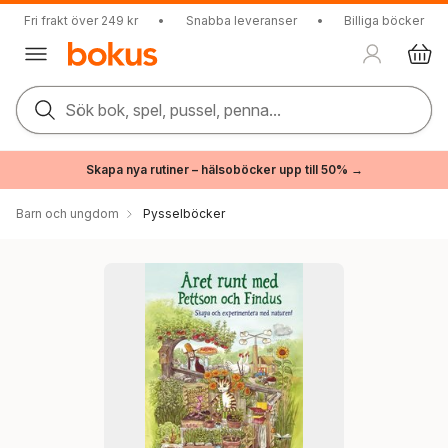
Fri frakt över 249 kr
•
Snabba leveranser
•
Billiga böcker
Sök bok, spel, pussel, penna...
Skapa nya rutiner – hälsoböcker upp till 50% →
Barn och ungdom
Pysselböcker