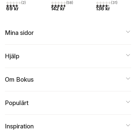
(
31
)
(
2
)
(
58
)
4,3
utav 5 stjärnor. Tota
4,0
utav 5 stjärnor. Totalt antal röster:
4,7
utav 5 stjärnor. Totalt antal röster:
136 kr
69 kr
142 kr
Mina sidor
Hjälp
Om Bokus
Populärt
Inspiration