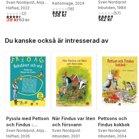
Sven Nordqvist
Sven Nordqvist
,
Anja
Kartonnage
, 2024
Inbunden
, 1984
Eriksson
Häftad
, 2022
(
16
)
4,6
utav 5 stjärnor. Totalt antal röster:
(
57
)
(
2
)
138 kr
4,8
utav 5 stjärnor. Tota
4,5
utav 5 stjärnor. Totalt antal röster:
142 kr
39 kr
63 kr
Hoppa över listan
Du kanske också är intresserad av
Pettsons och
Pyssla med Pettson
När Findus var liten
Findus kokbok
och Findus :
och försvann
Sven Nordqvist
bokstäver och ord
Sven Nordqvist
,
Anja
Sven Nordqvist
Inbunden
, 2004
Eriksson
Häftad
, 2026
Inbunden
, 2001
med klistermärken