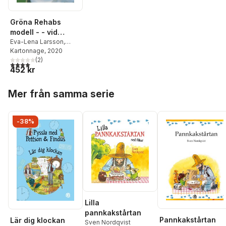
Gröna Rehabs
modell - - vid
stressrelaterad
Eva-Lena Larsson
,
Marja Abrahamsson
Kartonnage
, 2020
,
ohälsa
Hanna Berko
(
2
)
,
Anna
4,0
utav 5 stjärnor. Totalt antal röster:
452 kr
Brissman
,
Patrik Grahn
,
Agneta Green
,
Agneta
Hoppa över listan
Lindegård Andersson
,
Mer från samma serie
Karin Lindgren
,
Malin
Odenhall
,
Eva Sahlin
-38%
Lilla
pannkakstårtan
Pannkakstårtan
Lär dig klockan
Sven Nordqvist