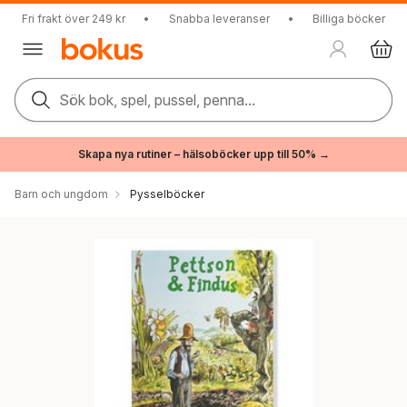
Fri frakt över 249 kr
•
Snabba leveranser
•
Billiga böcker
Sök bok, spel, pussel, penna...
Skapa nya rutiner – hälsoböcker upp till 50% →
Barn och ungdom
Pysselböcker