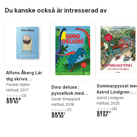
Hoppa över listan
Du kanske också är intresserad av
Alfons Åberg Lär
dig skriva
alfabetets
Fredrik Hjelm
Sommarpyssel me
Dino deluxe :
Häftad
, 2017
bokstäver
Astrid Lindgren :
pysselbok med
(
3
)
med klistermärken
Astrid Lindgren
4,7
utav 5 stjärnor. Totalt antal röster:
klistermärken
Sarah Sheppard
89 kr
Häftad
, 2025
Häftad
, 2018
(
4
)
(
7
)
4,5
utav 5 stjärnor. Tota
4,4
utav 5 stjärnor. Totalt antal röster:
81 kr
89 kr