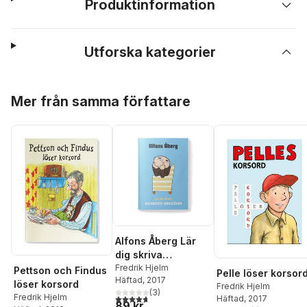
Produktinformation
Utforska kategorier
Hoppa över listan
Mer från samma författare
Alfons Åberg Lär
dig skriva
alfabetets
Fredrik Hjelm
Pettson och Findus
Pelle löser korsor
Häftad
, 2017
bokstäver
löser korsord
Fredrik Hjelm
(
3
)
Fredrik Hjelm
4,7
utav 5 stjärnor. Totalt antal röster:
Häftad
, 2017
89 kr