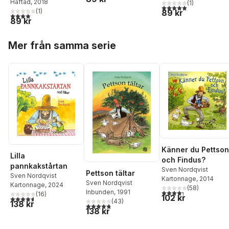
Häftad
, 2018
(
1
)
5,0
utav 5 stjärnor. Tota
(
1
)
89 kr
4,0
utav 5 stjärnor. Totalt antal röster:
89 kr
Hoppa över listan
Mer från samma serie
Känner du Pettson
Lilla
och Findus?
pannkakstårtan
Sven Nordqvist
Pettson tältar
Sven Nordqvist
Kartonnage
, 2014
Sven Nordqvist
Kartonnage
, 2024
(
58
)
4,3
utav 5 stjärnor. Tota
Inbunden
, 1991
(
16
)
102 kr
4,6
utav 5 stjärnor. Totalt antal röster:
(
43
)
138 kr
4,8
utav 5 stjärnor. Totalt antal röster:
138 kr