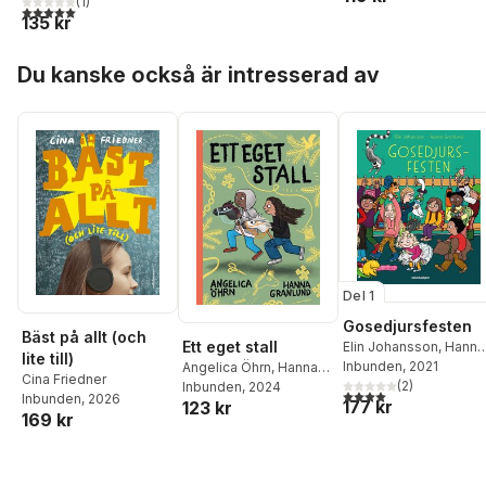
(
1
)
5,0
utav 5 stjärnor. Totalt antal röster:
135 kr
Hoppa över listan
Du kanske också är intresserad av
Del 1
Gosedjursfesten
Bäst på allt (och
Ett eget stall
Elin Johansson
,
Hanna
lite till)
Granlund
Inbunden
, 2021
Angelica Öhrn
,
Hanna
Cina Friedner
(
2
)
Granlund
Inbunden
, 2024
4,0
utav 5 stjärnor. Tota
Inbunden
, 2026
177 kr
123 kr
169 kr