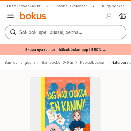
Fri frakt över 249 kr
•
Snabba leveranser
•
Billiga böcker
Sök bok, spel, pussel, penna...
Skapa nya rutiner – hälsoböcker upp till 50% →
Barn och ungdom
Barnböcker 6-9 år
Kapitelböcker
Naturberätt