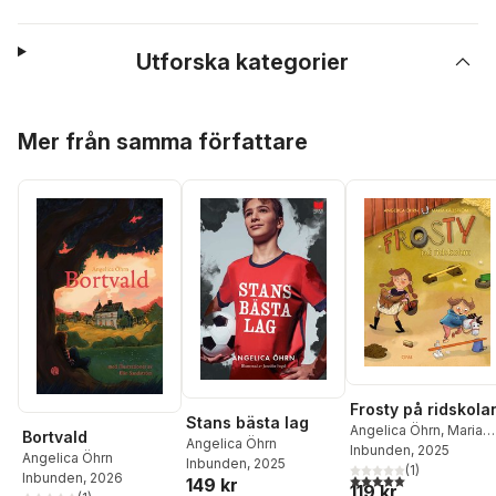
Utforska kategorier
Hoppa över listan
Mer från samma författare
Frosty på ridskola
Stans bästa lag
Angelica Öhrn
,
Maria
Bortvald
Angelica Öhrn
Källström
Inbunden
, 2025
Angelica Öhrn
Inbunden
, 2025
(
1
)
Inbunden
, 2026
5,0
utav 5 stjärnor. Tota
149 kr
119 kr