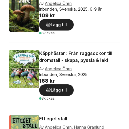
Av
Angelica Öhrn
Inbunden, Svenska, 2025, 6-9 år
109 kr
Lägg till
Skickas
Käpphästar : Från raggsockor till
drömstall - skapa, pyssla & lek!
Av
Angelica Öhrn
Inbunden, Svenska, 2025
168 kr
Lägg till
Skickas
Ett eget stall
Av
Angelica Öhrn
,
Hanna Granlund