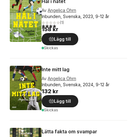
Hål i nätet
Av
Angelica Öhrn
Inbunden, Svenska, 2023, 9-12 år
(
1
)
4,0
utav 5 stjärnor. Totalt antal röster:
158 kr
Lägg till
Skickas
Inte mitt lag
Av
Angelica Öhrn
Inbunden, Svenska, 2024, 9-12 år
132 kr
Lägg till
Skickas
Lätta fakta om svampar