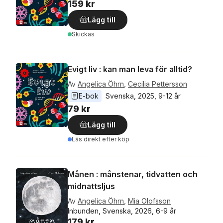
159 kr
Lägg till
Skickas
Evigt liv : kan man leva för alltid?
Av
Angelica Öhrn
,
Cecilia Pettersson
E-bok
Svenska
, 
2025
, 
9-12 år
79 kr
Lägg till
Läs direkt efter köp
Månen : månstenar, tidvatten och
midnattsljus
Av
Angelica Öhrn
,
Mia Olofsson
Inbunden, Svenska, 2026, 6-9 år
179 kr