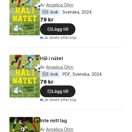
Av
Angelica Öhrn
E-bok
Svenska
, 
2024
79 kr
Lägg till
Läs direkt efter köp
Hål i nätet
Av
Angelica Öhrn
E-bok
PDF
, 
Svenska
, 
2024
79 kr
Lägg till
Läs direkt efter köp
Inte mitt lag
Av
Angelica Öhrn