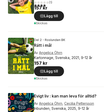
(
1
)
4,0
utav 5 stjärnor. Totalt antal röster:
157 kr
Lägg till
Skickas
Del 2 - Roslunden BK
Rätt i mål
Av
Angelica Öhrn
Kartonnage, Svenska, 2021, 9-12 år
157 kr
Lägg till
Skickas
Evigt liv : kan man leva för alltid?
Av
Angelica Öhrn
,
Cecilia Pettersson
Inbunden, Svenska, 2025, 9-12 år