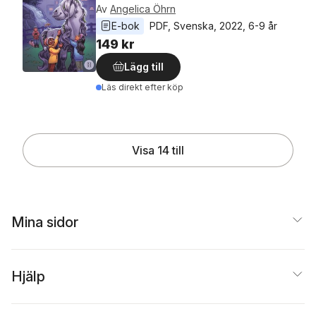
Av
Angelica Öhrn
E-bok
PDF
, 
Svenska
, 
2022
, 
6-9 år
149 kr
Lägg till
Läs direkt efter köp
Visa 14 till
Mina sidor
Hjälp