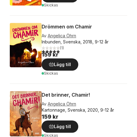
Skickas
Drömmen om Chamir
Av
Angelica Öhrn
Inbunden, Svenska, 2018, 9-12 år
(
1
)
5,0
utav 5 stjärnor. Totalt antal röster:
159 kr
Lägg till
Skickas
Det brinner, Chamir!
Av
Angelica Öhrn
Kartonnage, Svenska, 2020, 9-12 år
159 kr
Lägg till
Skickas