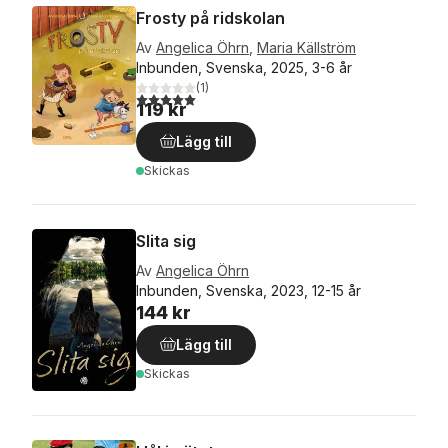
Frosty på ridskolan
Av
Angelica Öhrn
,
Maria Källström
Inbunden, Svenska, 2025, 3-6 år
(
1
)
5,0
utav 5 stjärnor. Totalt antal röster:
119 kr
Lägg till
Skickas
Slita sig
Av
Angelica Öhrn
Inbunden, Svenska, 2023, 12-15 år
144 kr
Lägg till
Skickas