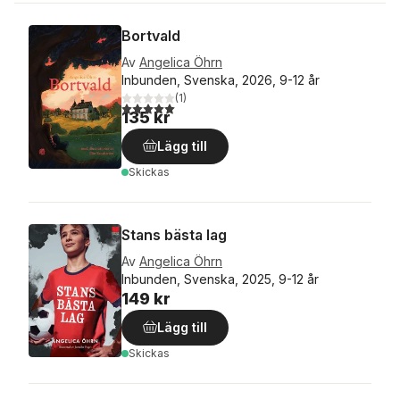
Bortvald
Av
Angelica Öhrn
Inbunden, Svenska, 2026, 9-12 år
(
1
)
5,0
utav 5 stjärnor. Totalt antal röster:
135 kr
Lägg till
Skickas
Stans bästa lag
Av
Angelica Öhrn
Inbunden, Svenska, 2025, 9-12 år
149 kr
Lägg till
Skickas