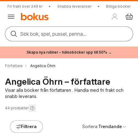
Fri frakt över 249 kr
•
Snabba leveranser
•
Billiga böcker
Sök bok, spel, pussel, penna...
Skapa nya rutiner – hälsoböcker upp till 50% →
Författare
Angelica Öhrn
Angelica Öhrn – författare
Visar alla böcker från författaren . Handla med fri frakt och
snabb leverans.
44
produkter
Filtrera
Sortera:
Trendande