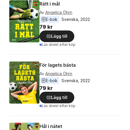
Rätt i mål
Av
Angelica Öhrn
E-bok
Svenska
, 
2022
79 kr
Lägg till
Läs direkt efter köp
För lagets bästa
Av
Angelica Öhrn
E-bok
Svenska
, 
2022
79 kr
Lägg till
Läs direkt efter köp
Hål i nätet