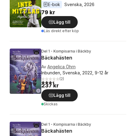
E-bok
Svenska
, 
2026
79 kr
Lägg till
Läs direkt efter köp
Del 1 - Kompisarna i Bäckby
Bäckahästen
Av
Angelica Öhrn
Inbunden, Svenska, 2022, 9-12 år
(
2
)
3,5
utav 5 stjärnor. Totalt antal röster:
237 kr
Lägg till
Skickas
Del 1 - Kompisarna i Bäckby
Bäckahästen