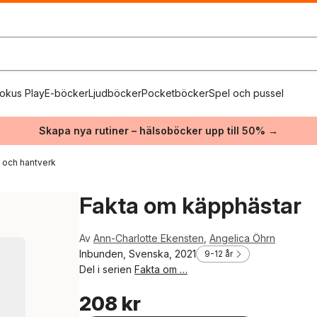
okus Play
E-böcker
Ljudböcker
Pocketböcker
Spel och pussel
Skapa nya rutiner – hälsoböcker upp till 50% →
och hantverk
Fakta om käpphästar
Av
Ann-Charlotte Ekensten
,
Angelica Öhrn
Inbunden, Svenska, 2021
9-12 år
Del i serien
Fakta om …
208 kr