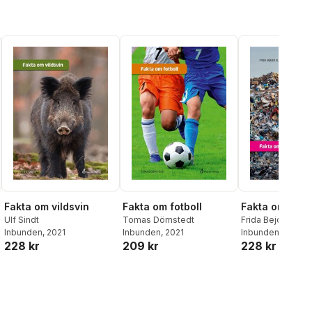
Fakta om vildsvin
Fakta om fotboll
Fakta om sopo
Ulf Sindt
Tomas Dömstedt
Frida Bejder Kla
Inbunden
, 2021
Inbunden
, 2021
Inbunden
, 2021
228 kr
209 kr
228 kr