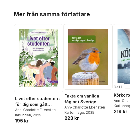
Hoppa över listan
Mer från samma författare
Del 1
Körkort
Fakta om vanliga
Livet efter studenten :
Ann-Char
fåglar i Sverige
för dig som gått
Kartonna
Ann-Charlotte Ekensten
anpassad skola
Ann-Charlotte Ekensten
219 kr
Kartonnage
, 2025
Inbunden
, 2025
223 kr
195 kr