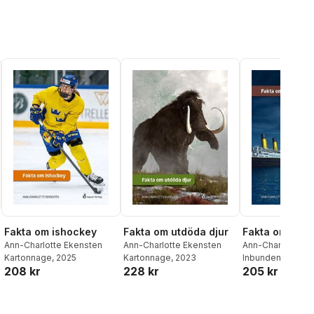
Fakta om ishockey
Fakta om utdöda djur
Fakta om Tita
Ann-Charlotte Ekensten
Ann-Charlotte Ekensten
Ann-Charlotte Ek
Kartonnage
, 2025
Kartonnage
, 2023
Inbunden
, 2022
208 kr
228 kr
205 kr