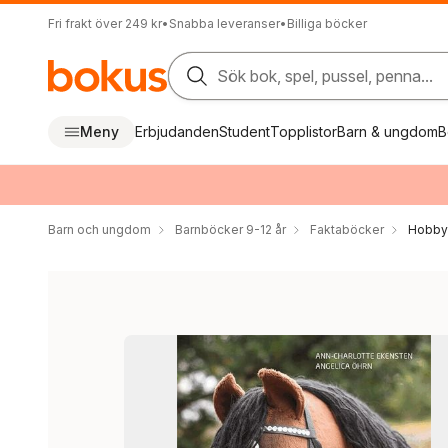
Fri frakt över 249 kr
•
Snabba leveranser
•
Billiga böcker
Sök bok, spel, pussel, penna...
Meny
Erbjudanden
Student
Topplistor
Barn & ungdom
B
Barn och ungdom
Barnböcker 9-12 år
Faktaböcker
Hobby 