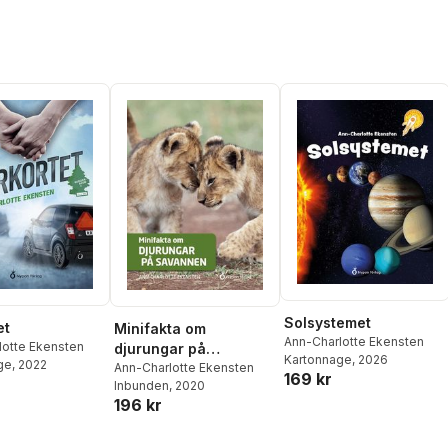
Solsystemet
et
Minifakta om
Ann-Charlotte Ekensten
lotte Ekensten
djurungar på
Kartonnage
, 2026
ge
, 2022
savannen
Ann-Charlotte Ekensten
169 kr
Inbunden
, 2020
196 kr