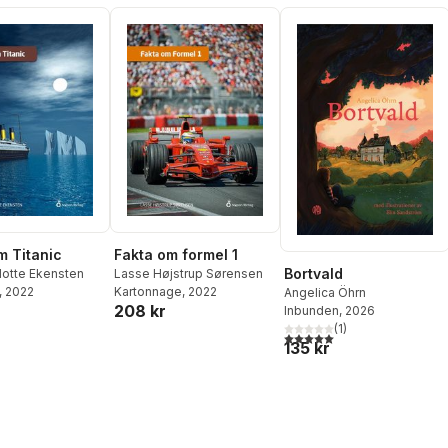
m Titanic
Fakta om formel 1
Bortvald
lotte Ekensten
Lasse Højstrup Sørensen
, 2022
Kartonnage
, 2022
Angelica Öhrn
208 kr
Inbunden
, 2026
(
1
)
5,0
utav 5 stjärnor. Totalt ant
135 kr