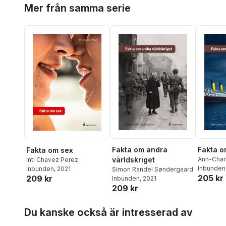
Hoppa över listan
Mer från samma serie
Fakta om andra
Fakta o
Fakta om sex
världskriget
Ann-Char
Inti Chavez Perez
Inbunden
Inbunden
, 2021
Simon Randel Søndergaard
205 kr
209 kr
Inbunden
, 2021
209 kr
Hoppa över listan
Du kanske också är intresserad av