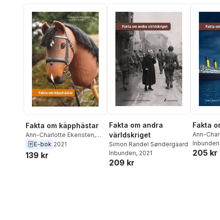
Fakta om andra
Fakta o
Fakta om käpphästar
världskriget
Ann-Char
Ann-Charlotte Ekensten
,
Inbunden
Angelica Öhrn
E-bok
2021
Simon Randel Søndergaard
205 kr
Inbunden
, 2021
139 kr
209 kr