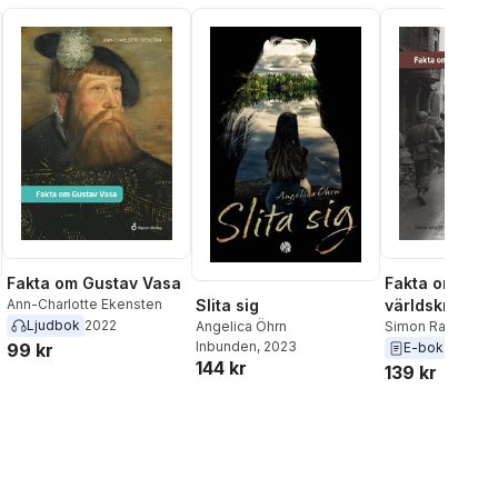
Fakta om Gustav Vasa
Fakta om and
Slita sig
Ann-Charlotte Ekensten
världskriget
Ljudbok
2022
Angelica Öhrn
Simon Randel Sø
Inbunden
, 2023
99 kr
E-bok
2021
144 kr
139 kr
al röster: